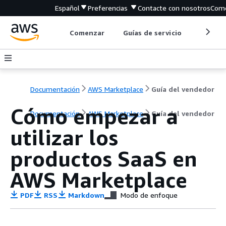
Español
Preferencias
Contacte con nosotros
Come
Comenzar
Guías de servicio
Herrami
Documentación
AWS Marketplace
Guía del vendedor
Cómo empezar a
Documentación
AWS Marketplace
Guía del vendedor
utilizar los
productos SaaS en
AWS Marketplace
PDF
RSS
Markdown
Modo de enfoque