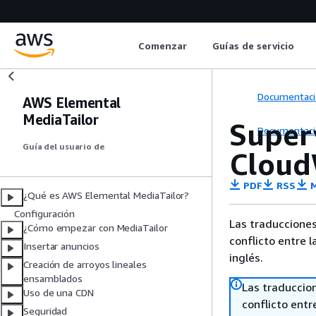
Comenzar
Guías de servicio
Documentaci
AWS Elemental
MediaTailor
Super
Documentaci
Guía del usuario de
Cloud
PDF
RSS
M
¿Qué es AWS Elemental MediaTailor?
Configuración
Las traducciones
¿Cómo empezar con MediaTailor
conflicto entre l
Insertar anuncios
inglés.
Creación de arroyos lineales
ensamblados
Las traduccio
Uso de una CDN
conflicto entre
Seguridad