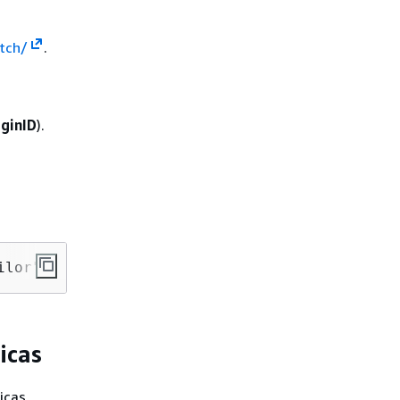
tch/
.
iginID
).
ilor"
icas
icas.