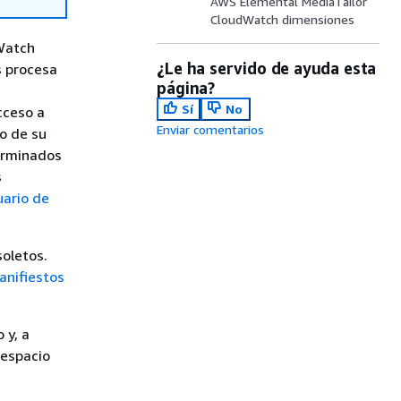
AWS Elemental MediaTailor
CloudWatch dimensiones
dWatch
¿Le ha servido de ayuda esta
s procesa
página?
Sí
No
cceso a
Enviar comentarios
o de su
terminados
s
uario de
soletos.
anifiestos
 y, a
 espacio