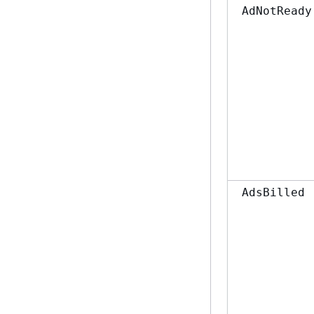
AdNotReady
AdsBilled