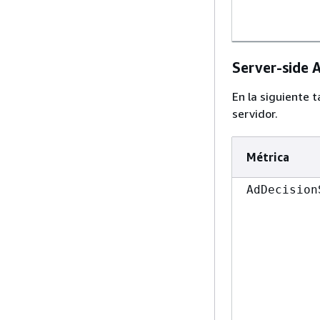
Server-side A
En la siguiente 
servidor.
Métrica
AdDecision