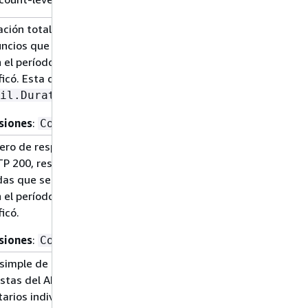
ación total, en milisegundos, de todos
uncios que se MediaTailor recibieron del
 el período de CloudWatch tiempo que
ficó. Esta duración puede ser superior a
que especificó.
il.Duration
siones
:
ConfigurationName
ero de respuestas con código de estado
P 200, respuestas vacías y respuestas
as que se MediaTailor recibieron del
 el período de CloudWatch tiempo que
icó.
siones
:
ConfigurationName
simple de los índices en los que las
stas del ADS han llenado los espacios
itarios individuales correspondientes