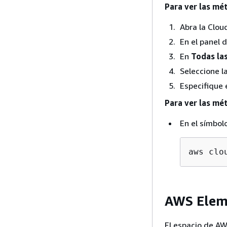
Para ver las mé
Abra la Clo
En el panel 
En
Todas la
Seleccione l
Especifique 
Para ver las mé
En el símbol
aws clo
AWS Elem
El espacio de AW