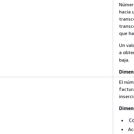
Número
hacia 
transc
transc
que ha
Un val
a obte
baja.
Dimen
El núm
factur
inserci
Dimen
C
Ac