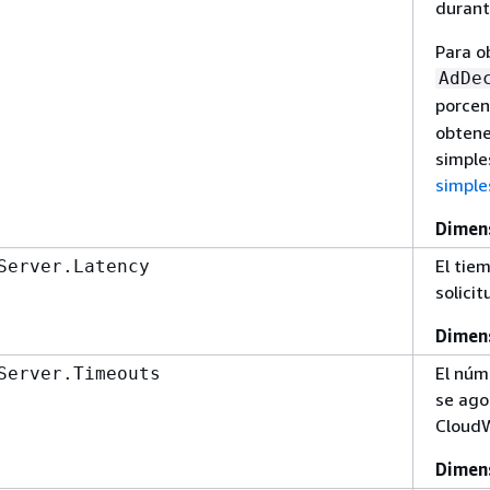
durant
Para o
AdDe
porcen
obtene
simple
simple
Dimen
El tie
Server.Latency
solici
Dimen
El núm
Server.Timeouts
se ago
CloudW
Dimen