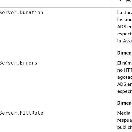
La dur
Server.Duration
los an
ADS en
especi
la
Ava
Dimen
El núm
Server.Errors
no HTT
agotad
ADS en
especif
Dimen
Media 
Server.FillRate
respue
public