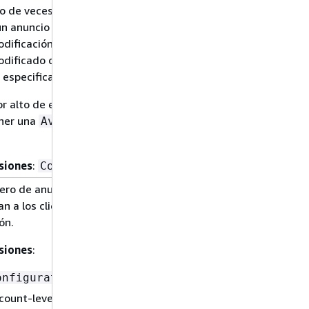
 de veces que el ADS ha apuntando
un anuncio que el servicio de
odificación interna todavía no ha
odificado durante el período de tiempo
 especificado.
or alto de esta métrica puede contribuir
ner una
general
Avail.FillRate
siones
:
ConfigurationName
ero de anuncios que se MediaTailor
an a los clientes en función de su
ón.
siones
:
onfigurationName
count-level (sin dimensiones)