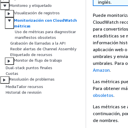
inglés.
Monitoreo y etiquetado
Visualización de registros
Puede monitoriz
Monitorización con CloudWatch
CloudWatch recop
métricas
para convertirlo
Uso de métricas para diagnosticar
estadísticas se
manifiestos obsoletos
información hist
Grabación de llamadas a la API
Recibir alertas de Channel Assembly
aplicación web o
Etiquetado de recursos
umbrales y envia
Monitor de flujo de trabajo
umbrales. Para o
Dual-stack puntos finales
Amazon
.
Cuotas
Resolución de problemas
Las métricas pue
MediaTailor recursos
Para obtener má
Historial de revisión
obsoletos
.
Las métricas se 
continuación, po
de nombres.