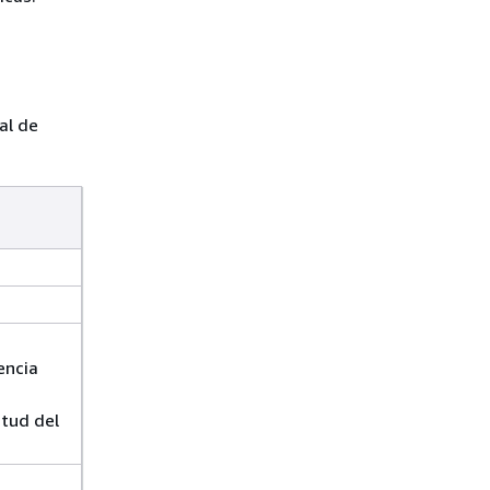
al de
encia
itud del