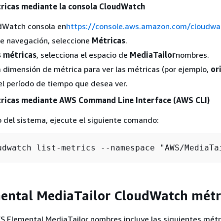
tricas mediante la consola CloudWatch
udWatch consola en
https://console.aws.amazon.com/cloudwa
de navegación, seleccione
Métricas
.
s métricas
, selecciona el espacio de
MediaTailor
nombres.
a dimensión de métrica para ver las métricas (por ejemplo,
or
el período de tiempo que desea ver.
tricas mediante AWS Command Line Interface (AWS CLI)
o del sistema, ejecute el siguiente comando:
udwatch list-metrics --namespace "AWS/MediaTa
ental MediaTailor CloudWatch métr
S Elemental MediaTailor nombres incluye las siguientes métr