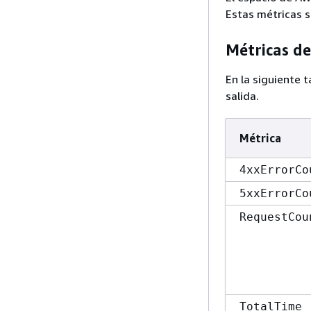
Estas métricas 
Métricas d
En la siguiente t
salida.
Métrica
4xxErrorCo
5xxErrorCo
RequestCou
TotalTime