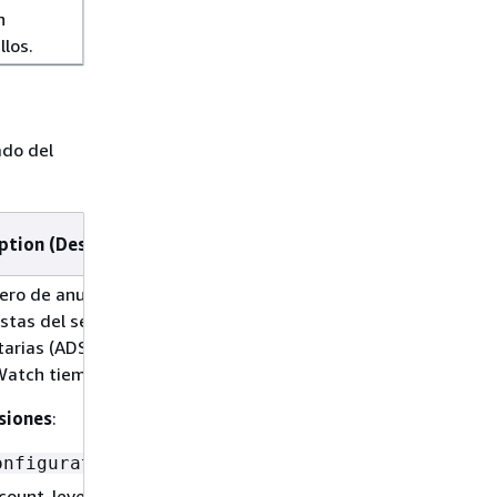
n
llos.
ado del
ption (Descripción)
ero de anuncios incluidos en las
stas del servidor de decisiones
tarias (ADS) en el período de
atch tiempo que especificaste.
siones
:
onfigurationName
count-level (sin dimensiones)