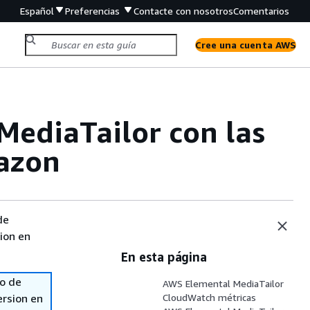
Español
Preferencias
Contacte con nosotros
Comentarios
Cree una cuenta AWS
MediaTailor con las
azon
de
sion en
En esta página
so de
AWS Elemental MediaTailor
ersion en
CloudWatch métricas