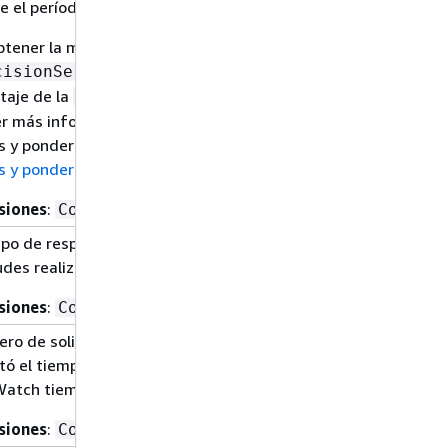
e el período de tiempo especificado.
btener la media ponderada, calcule la
como
cisionServer.Duration
taje de la
. Para
Avail.Duration
r más información acerca de las medias
s y ponderadas, consulte
Promedios
s y ponderados
.
siones
:
ConfigurationName
mpo de respuesta en milisegundos de las
tudes realizadas por el ADS MediaTailor .
siones
:
ConfigurationName
ero de solicitudes enviadas al ADS que
tó el tiempo de espera en el período de
atch tiempo que especificó.
siones
:
ConfigurationName