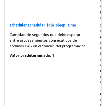
se 
can
pod
reg
scheduler.scheduler_idle_sleep_time
Se 
uso
Cantidad de segundos que debe esperar
au
entre procesamientos consecutivos de
pro
archivos DAG en el “bucle” del programador.
de 
los
Valor predeterminado
: 1
col
eje
con
pro
ent
da
en 
pod
pro