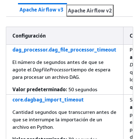
Apache Airflow v3
Apache Airflow v2
Configuración
Cas
dag_processor.dag_file_processor_timeout
Pued
aum
El número de segundos antes de que se
Dag
agote el
DagFileProcessor
tiempo de espera
que
para procesar un archivo DAG.
los
que
Valor predeterminado:
50 segundos
core.dagbag_import_timeout
Se p
aum
Cantidad segundos que transcurren antes de
pro
que se interrumpe la importación de un
en P
archivo en Python.
pro
debe