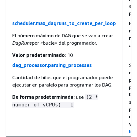
aum
pro
scheduler.max_dagruns_to_create_per_loop
Pue
rec
El número máximo de DAG que se van a crear
red
DagRuns
por «bucle» del programador.
Da
Valor predeterminado
: 10
dag_processor.parsing_processes
Se 
rec
Cantidad de hilos que el programador puede
pro
ejecutar en paralelo para programar los DAG.
par
Rec
De forma predeterminada:
use
(2 *
si 
number of vCPUs) - 1
pro
un 
vir
lím