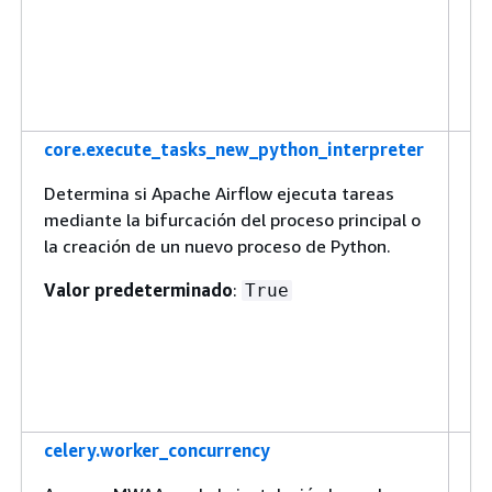
ha
ca
at
es
ej
core.execute_tasks_new_python_interpreter
Cu
pa
Determina si Apache Airflow ejecuta tareas
es
mediante la bifurcación del proceso principal o
T
la creación de un nuevo proceso de Python.
Ai
lo
Valor predeterminado
:
True
re
co
un
Py
ej
celery.worker_concurrency
A
s