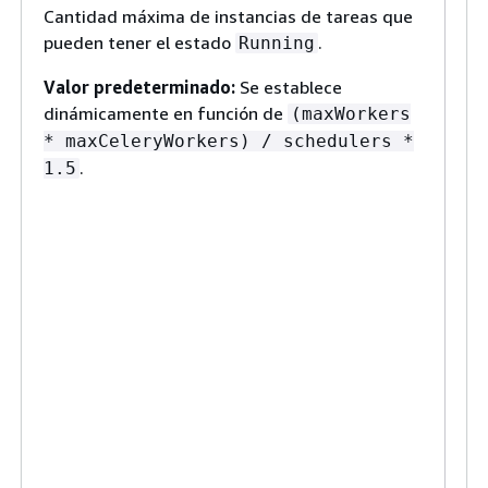
Cantidad máxima de instancias de tareas que
li
pueden tener el estado
.
Running
a
ca
Valor predeterminado:
Se establece
in
dinámicamente en función de
(maxWorkers
qu
* maxCeleryWorkers) / schedulers *
ej
.
1.5
si
va
es
ig
pr
di
de
de
tr
R
ca
ún