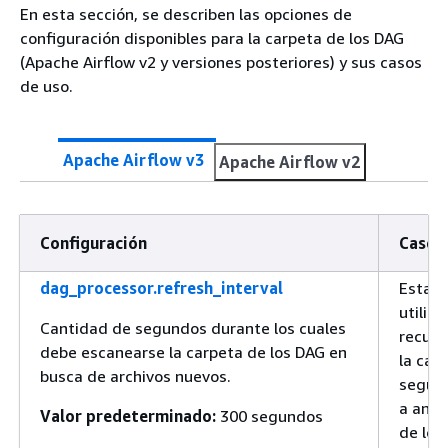
En esta sección, se describen las opciones de
configuración disponibles para la carpeta de los DAG
(Apache Airflow v2 y versiones posteriores) y sus casos
de uso.
Apache Airflow v3
Apache Airflow v2
Configuración
Caso 
dag_processor.refresh_interval
Esta o
utiliza
Cantidad de segundos durante los cuales
recur
debe escanearse la carpeta de los DAG en
la can
busca de archivos nuevos.
segun
a anal
Valor predeterminado:
300 segundos
de los