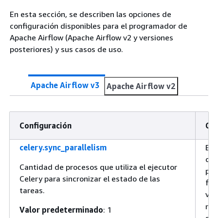
En esta sección, se describen las opciones de
configuración disponibles para el programador de
Apache Airflow (Apache Airflow v2 y versiones
posteriores) y sus casos de uso.
Apache Airflow v3
Apache Airflow v2
Configuración
Cas
celery.sync_parallelism
Est
con
Cantidad de procesos que utiliza el ejecutor
pro
Celery para sincronizar el estado de las
for
tareas.
val
reg
Valor predeterminado
: 1