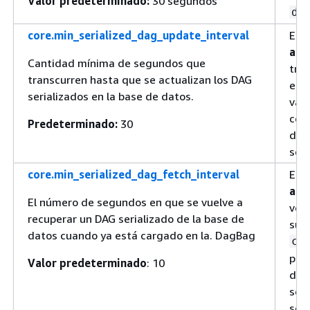
Valor predeterminado:
30 segundos
da
core.min_serialized_dag_update_interval
Esta
aum
Cantidad mínima de segundos que
tran
transcurren hasta que se actualizan los DAG
en 
serializados en la base de datos.
val
comp
Predeterminado:
30
del
se s
core.min_serialized_dag_fetch_interval
Esta
aum
El número de segundos en que se vuelve a
volv
recuperar un DAG serializado de la base de
supe
datos cuando ya está cargado en la. DagBag
co
para
Valor predeterminado
: 10
dato
serv
seri