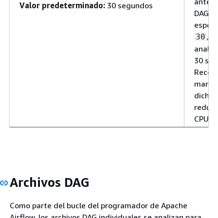
antes 
Valor predeterminado:
30 segundos
DAG. P
especi
, e
30
analiz
30 seg
Reco
mante
dicho 
reducir
CPU en
Archivos DAG
Como parte del bucle del programador de Apache
Airflow, los archivos DAG individuales se analizan para