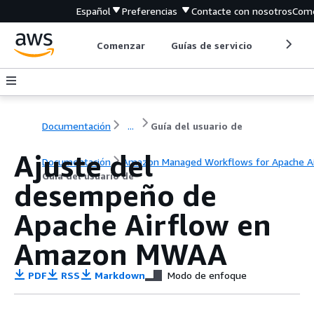
Español
Preferencias
Contacte con nosotros
Come
Comenzar
Guías de servicio
Herrami
Documentación
...
Guía del usuario de
Ajuste del
Documentación
Amazon Managed Workflows for Apache Ai
Guía del usuario de
desempeño de
Apache Airflow en
Amazon MWAA
PDF
RSS
Markdown
Modo de enfoque