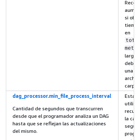
Reco
aument
si obs
tiempo
en
tota
metr
largos
debers
una gr
archiv
carpet
dag_processor.min_file_process_interval
Esta o
utiliza
Cantidad de segundos que transcurren
recur
desde que el programador analiza un DAG
la can
hasta que se reflejan las actualizaciones
segund
del mismo.
progr