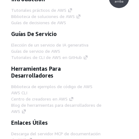
arriba
Tutoriales prácticos de AWS
Biblioteca de soluciones de AWS
Guías de decisiones de AWS
Guías De Servicio
Elección de un servicio de IA generativa
Guías de servicio de AWS
Tutoriales de CLI de AWS en GitHub
Herramientas Para
Desarrolladores
Biblioteca de ejemplos de código de AWS
AWS CLI
Centro de creadores en AWS
Blog de herramientas para desarrolladores de
AWS
Enlaces Útiles
Descarga del servidor MCP de documentación