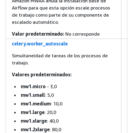
Amazon MWAA anula la instalación base de
t
Airflow para que esta opción escale procesos
i
de trabajo como parte de su componente de
escalado automático.
Valor predeterminado:
No corresponde
celery.worker_autoscale
Se
op
Simultaneidad de tareas de los procesos de
re
trabajo.
la
m
Valores predeterminados:
m
mw1.micro
- 3,0
de
tr
mw1.small
: 5,0
tr
mw1.medium
: 10,0
ac
mw1.large
: 20,0
ta
mw1.xlarge
: 40,0
si
mw1.2xlarge
: 80,0
co