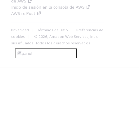
de AWS
Inicio de sesión en la consola de AWS
AWS re:Post
Privacidad
Términos del sitio
Preferencias de
cookies
© 2026, Amazon Web Services, Inc o
sus afiliados. Todos los derechos reservados.
Español