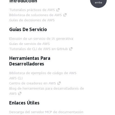
Introducción
arriba
Tutoriales prácticos de AWS
Biblioteca de soluciones de AWS
Guías de decisiones de AWS
Guías De Servicio
Elección de un servicio de IA generativa
Guías de servicio de AWS
Tutoriales de CLI de AWS en GitHub
Herramientas Para
Desarrolladores
Biblioteca de ejemplos de código de AWS
AWS CLI
Centro de creadores en AWS
Blog de herramientas para desarrolladores de
AWS
Enlaces Útiles
Descarga del servidor MCP de documentación