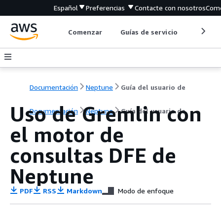
Español
Preferencias
Contacte con nosotros
Come
Comenzar
Guías de servicio
Herrami
Documentación
Neptune
Guía del usuario de
Uso de Gremlin con
Documentación
Neptune
Guía del usuario de
el motor de
consultas DFE de
Neptune
PDF
RSS
Markdown
Modo de enfoque