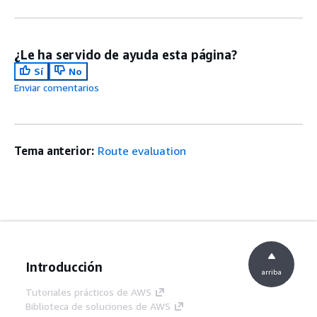
security
appliances
Added a new
ap-southeast-
March 26,
¿Le ha servido de ayuda esta página?
available
3 Asia Pacific
2024
Sí
No
Region
(Jakarta)
Enviar comentarios
Region is now
an available
Region for
Tema anterior:
Route evaluation
AWS Cloud
WAN
Support
VPC
December
added for
attachments
14, 2022
appliance
now support
mode
appliance
mode in AWS
Introducción
arriba
Cloud WAN
Tutoriales prácticos de AWS
Official
The official
July 12,
Biblioteca de soluciones de AWS