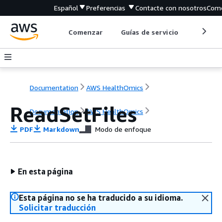
Español
Preferencias
Contacte con nosotros
Come
Comenzar
Guías de servicio
Herrami
Documentation
AWS HealthOmics
ReadSetFiles
Documentation
AWS HealthOmics
PDF
Markdown
Modo de enfoque
En esta página
Esta página no se ha traducido a su idioma.
Solicitar traducción