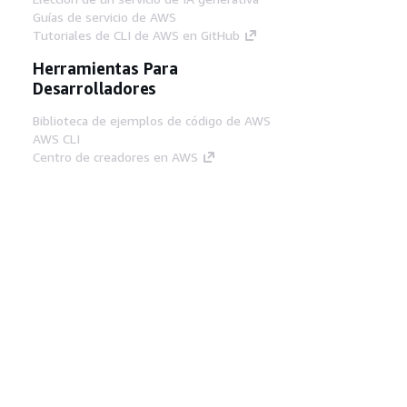
Guías de servicio de AWS
Tutoriales de CLI de AWS en GitHub
Herramientas Para
Desarrolladores
Biblioteca de ejemplos de código de AWS
AWS CLI
Centro de creadores en AWS
Blog de herramientas para desarrolladores de
AWS
Enlaces Útiles
Descarga del servidor MCP de documentación
de AWS
Inicio de sesión en la consola de AWS
AWS re:Post
Privacidad
Términos del sitio
Preferencias de
cookies
© 2026, Amazon Web Services, Inc o
sus afiliados. Todos los derechos reservados.