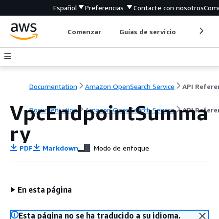
Español
Preferencias
Contacte con nosotros
Come
Comenzar
Guías de servicio
Herrami
Documentation
Amazon OpenSearch Service
VpcEndpointSumma
Documentation
Amazon OpenSearch Service
API Refere
ry
PDF
Markdown
Modo de enfoque
En esta página
Esta página no se ha traducido a su idioma.