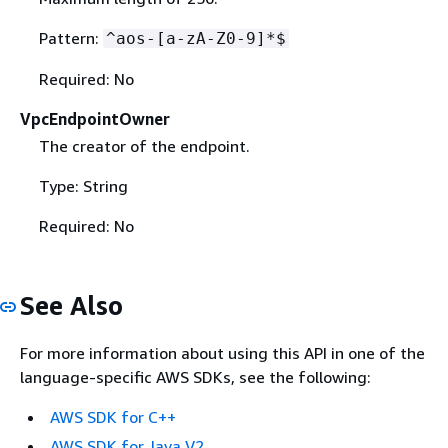
Pattern:
^aos-[a-zA-Z0-9]*$
Required: No
VpcEndpointOwner
The creator of the endpoint.
Type: String
Required: No
See Also
For more information about using this API in one of the
language-specific AWS SDKs, see the following:
AWS SDK for C++
AWS SDK for Java V2