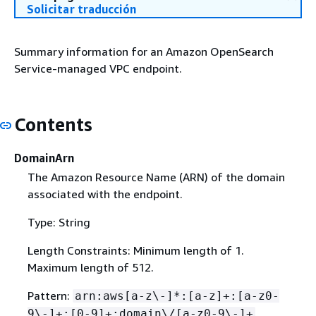
Solicitar traducción
Summary information for an Amazon OpenSearch
Service-managed VPC endpoint.
Contents
DomainArn
The Amazon Resource Name (ARN) of the domain
associated with the endpoint.
Type: String
Length Constraints: Minimum length of 1.
Maximum length of 512.
Pattern:
arn:aws[a-z\-]*:[a-z]+:[a-z0-
9\-]+:[0-9]+:domain\/[a-z0-9\-]+