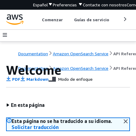
Español
Preferencias
Contacte con nosotros
Come
Comenzar
Guías de servicio
Herrami
Documentation
Amazon OpenSearch Service
Welcome
Documentation
Amazon OpenSearch Service
API Refere
PDF
Markdown
Modo de enfoque
En esta página
Esta página no se ha traducido a su idioma.
Solicitar traducción