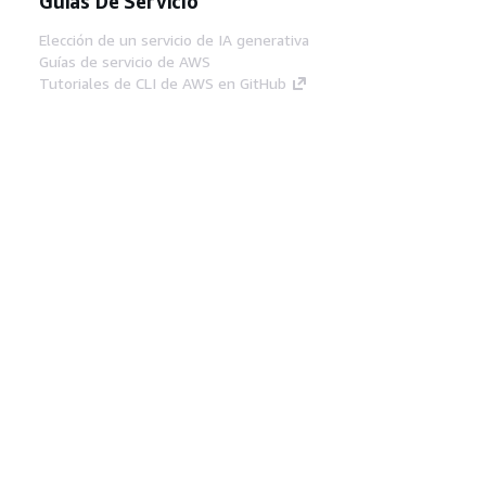
Guías De Servicio
Elección de un servicio de IA generativa
Guías de servicio de AWS
Tutoriales de CLI de AWS en GitHub
Herramientas Para
Desarrolladores
Biblioteca de ejemplos de código de AWS
AWS CLI
Centro de creadores en AWS
Blog de herramientas para desarrolladores de
AWS
Enlaces Útiles
Descarga del servidor MCP de documentación
de AWS
Inicio de sesión en la consola de AWS
AWS re:Post
Privacidad
Términos del sitio
Preferencias de