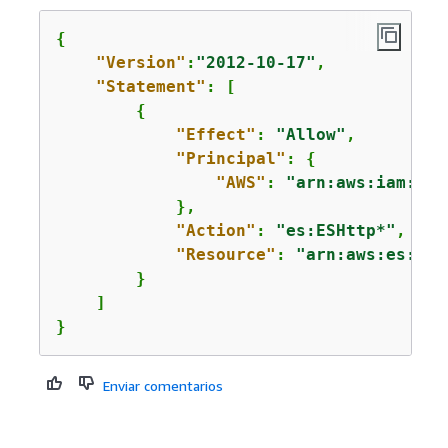
{
"Version"
:
"2012-10-17"
,

"Statement"
: [

{
"Effect"
: 
"Allow"
,

"Principal"
: 
{
"AWS"
: 
"arn:aws:iam::
11
            },

"Action"
: 
"es:ESHttp*"
,

"Resource"
: 
"arn:aws:es:
us-
        }

    ]

}
Enviar comentarios