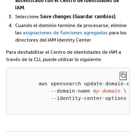
autenticado con el Centro de identidades de
IAM
.
Seleccione
Save changes (Guardar cambios)
.
Cuando el dominio termine de procesarse, elimine
las
asignaciones de funciones agregadas
para los
directores del IAM Identity Center
Para deshabilitar el Centro de identidades de IAM a
través de la CLI, puede utilizar lo siguiente:
	 aws opensearch update-domain-config \

	     --domain-name 
my-domain
 \

	     --identity-center-options 
'
{