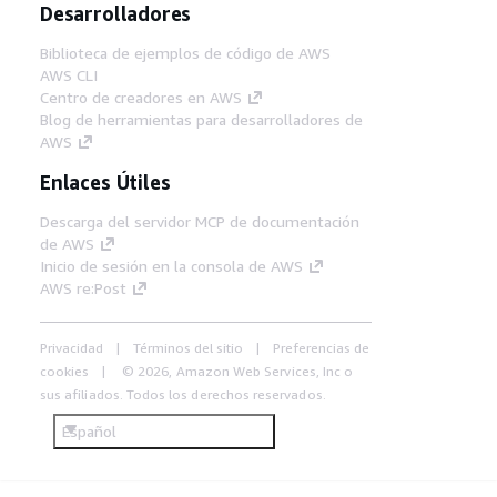
Desarrolladores
Biblioteca de ejemplos de código de AWS
AWS CLI
Centro de creadores en AWS
Blog de herramientas para desarrolladores de
AWS
Enlaces Útiles
Descarga del servidor MCP de documentación
de AWS
Inicio de sesión en la consola de AWS
AWS re:Post
Privacidad
Términos del sitio
Preferencias de
cookies
© 2026, Amazon Web Services, Inc o
sus afiliados. Todos los derechos reservados.
Español