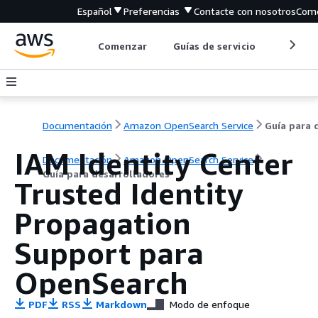
Español
Preferencias
Contacte con nosotros
Come
Comenzar
Guías de servicio
Herrami
Documentación
Amazon OpenSearch Service
IAM Identity Center
Documentación
Amazon OpenSearch Service
Guía para desarrolladores
Trusted Identity
Propagation
Support para
OpenSearch
PDF
RSS
Markdown
Modo de enfoque