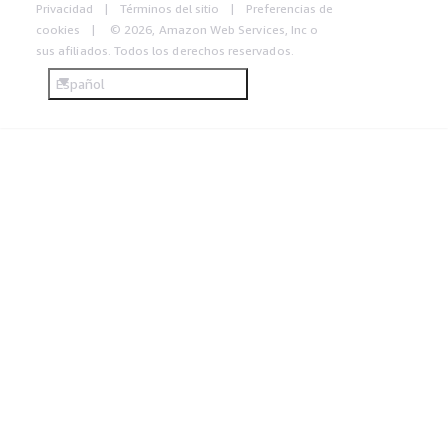
Privacidad
Términos del sitio
Preferencias de
cookies
© 2026, Amazon Web Services, Inc o
sus afiliados. Todos los derechos reservados.
Español