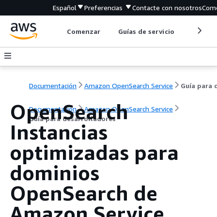
Español
Preferencias
Contacte con nosotros
Come
Comenzar
Guías de servicio
Herrami
Documentación
Amazon OpenSearch Service
OpenSearch
Documentación
Amazon OpenSearch Service
Guía para desarrolladores
Instancias
optimizadas para
dominios
OpenSearch de
Amazon Service