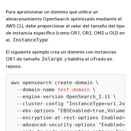
Para aprovisionar un dominio que utilice un
almacenamiento OpenSearch optimizado mediante el
AWS CLI, debe proporcionar el valor del tamaño del tipo
de instancia específico (como OR1, OR2, OM2 u OI2) en
el.
InstanceType
El siguiente ejemplo crea un dominio con instancias
OR1 de tamaño
y habilita el cifrado en
2xlarge
reposo.
aws opensearch create-domain \

  --domain-name 
test-domain
 \

  --engine-version OpenSearch_2.11 \

  --cluster-config "InstanceType=or1.2xla
  --ebs-options "EBSEnabled=true,VolumeTy
  --encryption-at-rest-options Enabled=tru
  --advanced-security-options "Enabled=tr