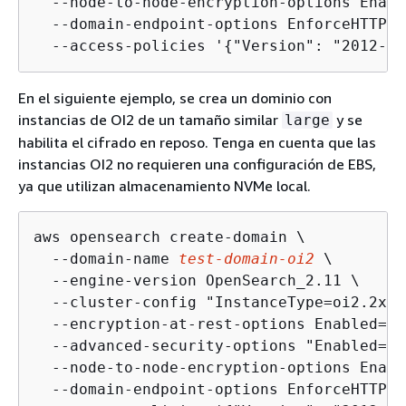
  --node-to-node-encryption-options Enabl
  --domain-endpoint-options EnforceHTTPS=
  --access-policies '
{
"Version": "2012-10
En el siguiente ejemplo, se crea un dominio con
instancias de OI2 de un tamaño similar
y se
large
habilita el cifrado en reposo. Tenga en cuenta que las
instancias OI2 no requieren una configuración de EBS,
ya que utilizan almacenamiento NVMe local.
aws opensearch create-domain \

  --domain-name 
test-domain-oi2
 \

  --engine-version OpenSearch_2.11 \

  --cluster-config "InstanceType=oi2.2xla
  --encryption-at-rest-options Enabled=tru
  --advanced-security-options "Enabled=tr
  --node-to-node-encryption-options Enabl
  --domain-endpoint-options EnforceHTTPS=