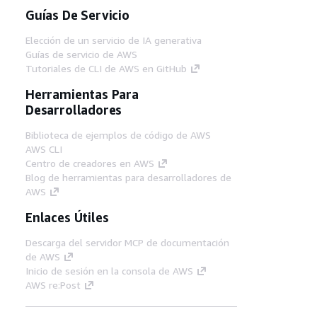
Guías De Servicio
Elección de un servicio de IA generativa
Guías de servicio de AWS
Tutoriales de CLI de AWS en GitHub
Herramientas Para
Desarrolladores
Biblioteca de ejemplos de código de AWS
AWS CLI
Centro de creadores en AWS
Blog de herramientas para desarrolladores de
AWS
Enlaces Útiles
Descarga del servidor MCP de documentación
de AWS
Inicio de sesión en la consola de AWS
AWS re:Post