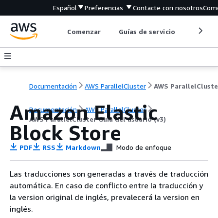
Español
Preferencias
Contacte con nosotros
Come
Comenzar
Guías de servicio
Herrami
Documentación
AWS ParallelCluster
Amazon Elastic
Documentación
AWS ParallelCluster
AWS ParallelCluster Guía del usuario (v3)
Block Store
PDF
RSS
Markdown
Modo de enfoque
Las traducciones son generadas a través de traducción
automática. En caso de conflicto entre la traducción y
la version original de inglés, prevalecerá la version en
inglés.