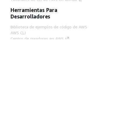
Herramientas Para
Desarrolladores
Biblioteca de ejemplos de código de AWS
AWS CLI
Centro de creadores en AWS
Blog de herramientas para desarrolladores de
AWS
Enlaces Útiles
Descarga del servidor MCP de documentación
de AWS
Inicio de sesión en la consola de AWS
AWS re:Post
Privacidad
Términos del sitio
Preferencias de
cookies
© 2026, Amazon Web Services, Inc o
sus afiliados. Todos los derechos reservados.
Español