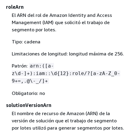
roleArn
El ARN del rol de Amazon Identity and Access
Management (IAM) que solicitó el trabajo de
segmento por lotes.
Tipo: cadena
Limitaciones de longitud: longitud máxima de 256.
Patrón:
arn:([a-
z\d-]+):iam::\d
{
12}:role/?[a-zA-Z_0-
9+=,.@\-_/]+
Obligatorio: no
solutionVersionArn
El nombre de recurso de Amazon (ARN) de la
versión de solución que el trabajo de segmento
por lotes utilizó para generar segmentos por lotes.