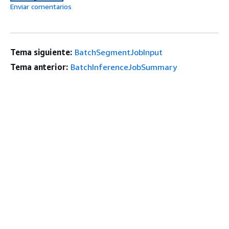
Enviar comentarios
Tema siguiente:
BatchSegmentJobInput
Tema anterior:
BatchInferenceJobSummary