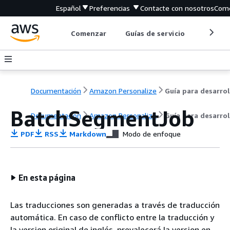
Español
Preferencias
Contacte con nosotros
Come
Comenzar
Guías de servicio
Herrami
Documentación
Amazon Personalize
BatchSegmentJob
Documentación
Amazon Personalize
Guía para desarro
PDF
RSS
Markdown
Modo de enfoque
En esta página
Las traducciones son generadas a través de traducción
automática. En caso de conflicto entre la traducción y
la version original de inglés, prevalecerá la version en