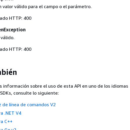
 valor válido para el campo o el parámetro.
tado HTTP: 400
enException
 válido.
tado HTTP: 400
mbién
 información sobre el uso de esta API en uno de los idiomas
SDKs, consulte lo siguiente:
z de línea de comandos V2
a .NET V4
ra C++
a Go v2