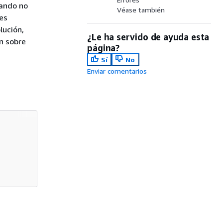
uando no
Véase también
es
lución,
¿Le ha servido de ayuda esta
n sobre
página?
Sí
No
Enviar comentarios