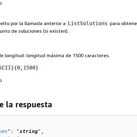
o
elto por la llamada anterior a
para obtener
ListSolutions
unto de soluciones (si existen).
de longitud: longitud máxima de 1500 caracteres.
SCII}
{
0,1500}
o
e la respuesta
ken
": "
string
",
