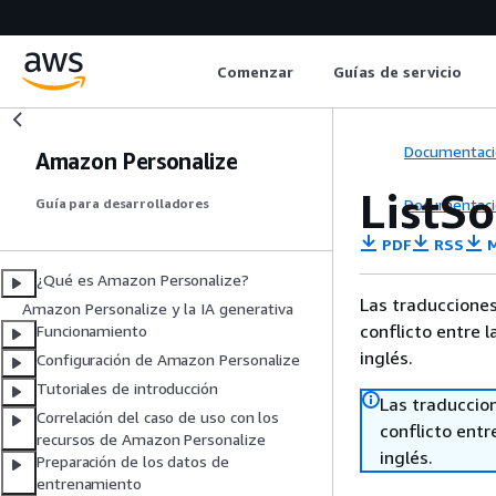
Comenzar
Guías de servicio
Documentaci
Amazon Personalize
ListSo
Documentaci
Guía para desarrolladores
PDF
RSS
M
¿Qué es Amazon Personalize?
Las traducciones
Amazon Personalize y la IA generativa
conflicto entre l
Funcionamiento
inglés.
Configuración de Amazon Personalize
Tutoriales de introducción
Las traduccio
Correlación del caso de uso con los
conflicto entre
recursos de Amazon Personalize
inglés.
Preparación de los datos de
entrenamiento