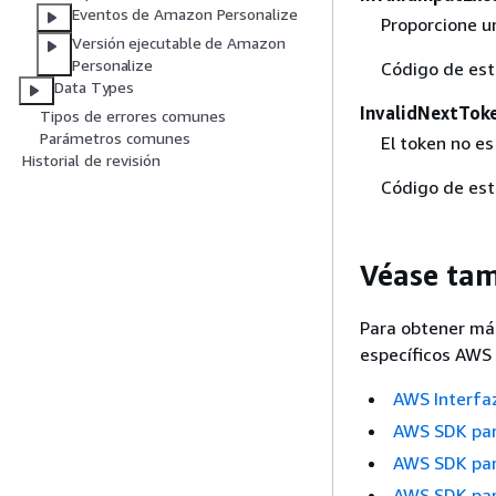
Eventos de Amazon Personalize
Proporcione un
Versión ejecutable de Amazon
Personalize
Código de es
Data Types
InvalidNextTok
Tipos de errores comunes
Parámetros comunes
El token no es
Historial de revisión
Código de es
Véase ta
Para obtener más
específicos AWS 
AWS Interfa
AWS SDK par
AWS SDK pa
AWS SDK par