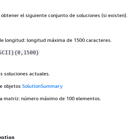
obtener el siguiente conjunto de soluciones (si existen).
de longitud: longitud máxima de 1500 caracteres.
SCII}
{
0,1500}
as soluciones actuales.
de objetos
SolutionSummary
a matriz: número máximo de 100 elementos.
eption