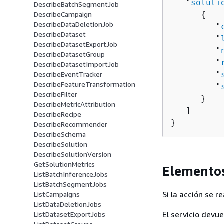
   "
soluti
DescribeBatchSegmentJob
{
DescribeCampaign
DescribeDataDeletionJob
         "
DescribeDataset
         "
DescribeDatasetExportJob
         "
DescribeDatasetGroup
         "
DescribeDatasetImportJob
         "
DescribeEventTracker
DescribeFeatureTransformation
         "
DescribeFilter
      }

DescribeMetricAttribution
   ]

DescribeRecipe
}
DescribeRecommender
DescribeSchema
DescribeSolution
DescribeSolutionVersion
GetSolutionMetrics
Elementos
ListBatchInferenceJobs
ListBatchSegmentJobs
Si la acción se 
ListCampaigns
ListDataDeletionJobs
El servicio devu
ListDatasetExportJobs