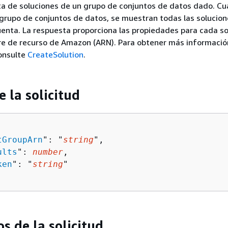
ta de soluciones de un grupo de conjuntos de datos dado. C
 grupo de conjuntos de datos, se muestran todas las solucion
uenta. La respuesta proporciona las propiedades para cada so
bre de recurso de Amazon (ARN). Para obtener más informació
consulte
CreateSolution
.
e la solicitud
tGroupArn
": "
string
",

ults
": 
number
,

ken
": "
string
"

s de la solicitud