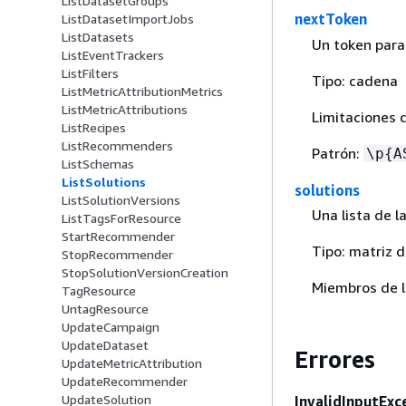
ListDatasetGroups
nextToken
ListDatasetImportJobs
ListDatasets
Un token para 
ListEventTrackers
ListFilters
Tipo: cadena
ListMetricAttributionMetrics
ListMetricAttributions
Limitaciones 
ListRecipes
ListRecommenders
Patrón:
\p
{
A
ListSchemas
ListSolutions
solutions
ListSolutionVersions
Una lista de l
ListTagsForResource
StartRecommender
Tipo: matriz 
StopRecommender
StopSolutionVersionCreation
Miembros de l
TagResource
UntagResource
UpdateCampaign
UpdateDataset
Errores
UpdateMetricAttribution
UpdateRecommender
UpdateSolution
InvalidInputExc