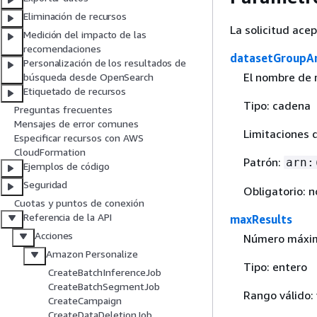
Eliminación de recursos
La solicitud ace
Medición del impacto de las
recomendaciones
datasetGroupA
Personalización de los resultados de
El nombre de 
búsqueda desde OpenSearch
Etiquetado de recursos
Tipo: cadena
Preguntas frecuentes
Mensajes de error comunes
Limitaciones 
Especificar recursos con AWS
CloudFormation
Patrón:
arn:
Ejemplos de código
Seguridad
Obligatorio: n
Cuotas y puntos de conexión
Referencia de la API
maxResults
Acciones
Número máximo
Amazon Personalize
Tipo: entero
CreateBatchInferenceJob
CreateBatchSegmentJob
Rango válido:
CreateCampaign
CreateDataDeletionJob