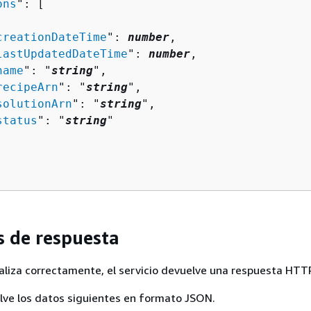
ons
": [ 

creationDateTime
": 
number
,

lastUpdatedDateTime
": 
number
,

name
": "
string
",

recipeArn
": "
string
",

solutionArn
": "
string
",

status
": "
string
"

 de respuesta
realiza correctamente, el servicio devuelve una respuesta HTT
elve los datos siguientes en formato JSON.