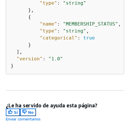
"type"
: 
"string"
      },

{
"name"
: 
"MEMBERSHIP_STATUS"
,

"type"
: 
"string"
,

"categorical"
: 
true
      }

  ],

"version"
: 
"1.0"
}
¿Le ha servido de ayuda esta página?
Sí
No
Enviar comentarios