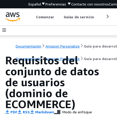
Español
Preferencias
Contacte con nosotros
Come
Comenzar
Guías de servicio
Herrami
Documentación
Amazon Personalize
Requisitos del
Documentación
Amazon Personalize
Guía para desarro
conjunto de datos
de usuarios
(dominio de
ECOMMERCE)
PDF
RSS
Markdown
Modo de enfoque