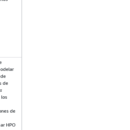
e
modelar
 de
s de
s
 los
ones de
sar HPO