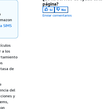
página?
Sí
No
a
Enviar comentarios
 Amazon
a SIMS
ículos
 a los
ortamiento
os
 tasa de
e
encia del
cciones y
tems,
con