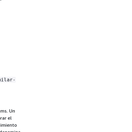
milar-
ems. Un
rar el
dimiento
e denomina