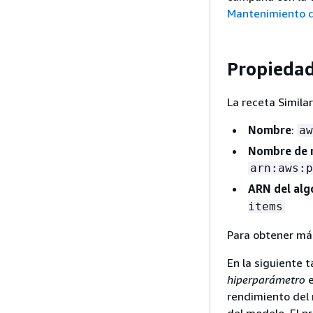
Mantenimiento d
Propiedad
La receta Simila
Nombre
:
aw
Nombre de r
arn:aws:p
ARN del alg
items
Para obtener má
En la siguiente 
hiperparámetro
e
rendimiento del 
del modelo. El p