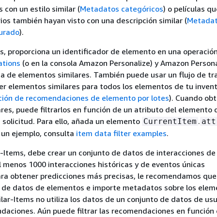
 con un estilo similar (
Metadatos categóricos
) o películas q
ios también hayan visto con una descripción similar (
Metadat
turado
).
s, proporciona un identificador de elemento en una operació
tions
(o en la consola Amazon Personalize) y Amazon Persona
ta de elementos similares. También puede usar un flujo de tr
er elementos similares para todos los elementos de tu invent
ión de recomendaciones de elemento por lotes
). Cuando ob
res, puede filtrarlos en función de un atributo del elemento 
a solicitud. Para ello, añada un elemento
.
CurrentItem
att
er un ejemplo, consulta
item data filter examples
.
r-Items, debe crear un conjunto de datos de interacciones de
 menos 1000 interacciones históricas y de eventos únicas
ara obtener predicciones más precisas, le recomendamos qu
o de datos de elementos e importe metadatos sobre los elem
ilar-Items no utiliza los datos de un conjunto de datos de usu
aciones. Aún puede filtrar las recomendaciones en función 