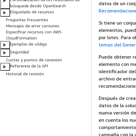
datos de un conj
búsqueda desde OpenSearch
Recomendaciones
Etiquetado de recursos
Preguntas frecuentes
Si tiene un conj
Mensajes de error comunes
elementos, pued
Especificar recursos con AWS
por lotes. Para 
CloudFormation
Ejemplos de código
temas del Gener
Seguridad
Puede obtener r
Cuotas y puntos de conexión
elemento con men
Referencia de la API
identificador de
Historial de revisión
archivo de entra
recomendacione
Después de crear
datos de la solu
nueva versión de
en cuenta los nu
comportamiento m
campaña con la v