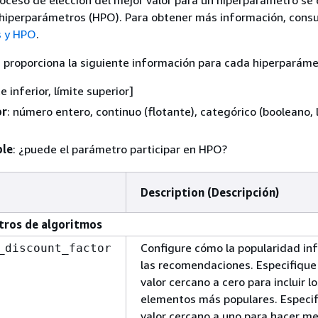
 hiperparámetros (HPO). Para obtener más información, consu
s y HPO
.
 proporciona la siguiente información para cada hiperparáme
ite inferior, límite superior]
or
: número entero, continuo (flotante), categórico (booleano, l
ble
: ¿puede el parámetro participar en HPO?
Description (Descripción)
ros de algoritmos
Configure cómo la popularidad inf
_discount_factor
las recomendaciones. Especifique
valor cercano a cero para incluir l
elementos más populares. Especif
valor cercano a uno para hacer m