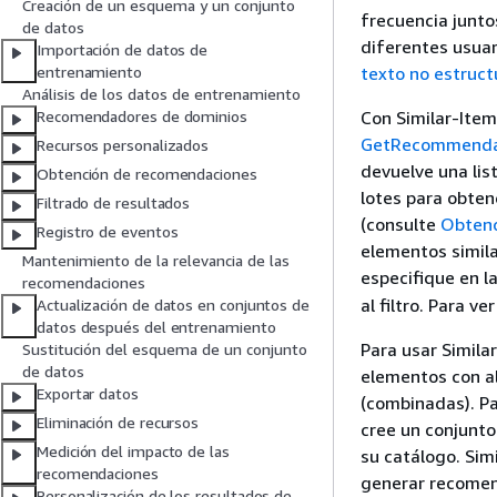
Creación de un esquema y un conjunto
frecuencia juntos
de datos
diferentes usuar
Importación de datos de
texto no estruc
entrenamiento
Análisis de los datos de entrenamiento
Con Similar-Item
Recomendadores de dominios
GetRecommenda
Recursos personalizados
devuelve una lis
Obtención de recomendaciones
lotes para obten
Filtrado de resultados
(consulte
Obtenc
Registro de eventos
elementos simila
Mantenimiento de la relevancia de las
especifique en l
recomendaciones
al filtro. Para v
Actualización de datos en conjuntos de
datos después del entrenamiento
Para usar Simila
Sustitución del esquema de un conjunto
de datos
elementos con al
Exportar datos
(combinadas). P
Eliminación de recursos
cree un conjunt
Medición del impacto de las
su catálogo. Sim
recomendaciones
generar recomend
Personalización de los resultados de