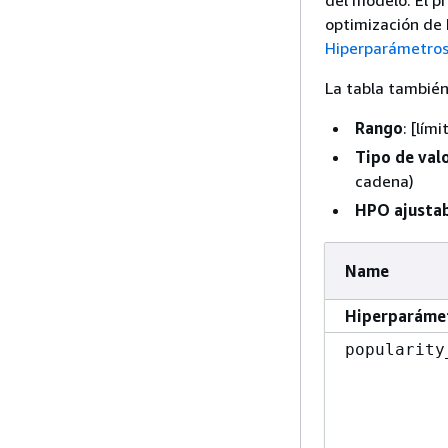
optimización de
Hiperparámetro
La tabla también
Rango
: [lím
Tipo de val
cadena)
HPO ajusta
Name
Hiperparámet
popularity