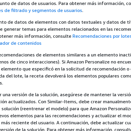
unto de datos de usuarios. Para obtener más información, c
 de filtrado y segmentos de usuarios
.
unto de datos de elementos con datos textuales y datos de tí
e generar temas para elementos relacionados en las recom
obtener más información, consulte
Recomendaciones por lote
ador de contenidos
ecomendaciones de elementos similares a un elemento inacti
os de cinco interacciones). Si Amazon Personalize no encuen
l elemento que especificó en la solicitud de recomendación o 
da del lote, la receta devolverá los elementos populares com
s.
 una versión de la solución, asegúrese de mantener la versión
ción actualizados. Con Similar-Items, debe crear manualment
 solución (reentrenar el modelo) para que Amazon Personali
evos elementos para las recomendaciones y actualizar el mod
ás reciente del usuario. A continuación, debe actualizar cu
ersión de la solución. Para obtener más información, consult