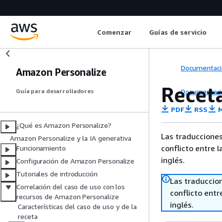
Comenzar
Guías de servicio
Documentaci
Amazon Personalize
Recet
Documentaci
Guía para desarrolladores
PDF
RSS
M
¿Qué es Amazon Personalize?
Las traducciones
Amazon Personalize y la IA generativa
conflicto entre l
Funcionamiento
inglés.
Configuración de Amazon Personalize
Tutoriales de introducción
Las traduccio
Correlación del caso de uso con los
conflicto entre
recursos de Amazon Personalize
inglés.
Características del caso de uso y de la
receta