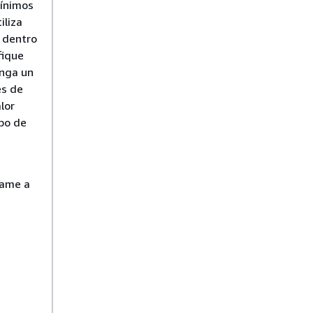
mínimos
iliza
 dentro
fique
nga un
es de
lor
po de
lame a