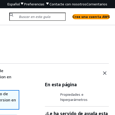
Español
Preferencias
Contacte con nosotros
Comentarios
Cree una cuenta AWS
de
sion en
En esta página
so de
Propiedades e
ersion en
hiperparámetros
¿Le ha servido de ayuda esta