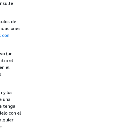
onsulte
tulos de
endaciones
s con
vo (un
tra el
en el
o
 y los
e una
ze tenga
elo con el
alquier
e