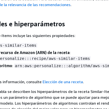
e la relevancia de las recomendaciones
.
es e hiperparámetros
r-Items incluye las siguientes propiedades:
s-similar-items
ecurso de Amazon (ARN) de la receta
:
ersonalize:::recipe/aws-similar-items
oritmo
:
arn:aws:personalize:::algorithm/aws-si
s información, consulte
Elección de una receta
.
tabla se describen los hiperparámetros de la receta Similar-It
s un parámetro de algoritmo que se puede ajustar para mejo
modelo. Los hiperparámetros de algoritmos controlan el ren
roceso de elección del mejor valor para un hiperparámetro s