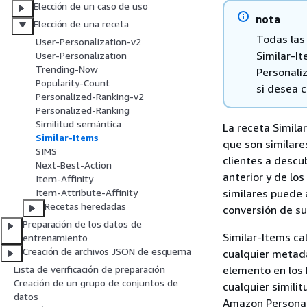
Elección de un caso de uso
nota
Elección de una receta
Todas las
User-Personalization-v2
Similar-I
User-Personalization
Trending-Now
Personaliz
Popularity-Count
si desea 
Personalized-Ranking-v2
Personalized-Ranking
Similitud semántica
La receta Simila
Similar-Items
que son similare
SIMS
clientes a descu
Next-Best-Action
anterior y de l
Item-Affinity
similares puede a
Item-Attribute-Affinity
Recetas heredadas
conversión de su
Preparación de los datos de
Similar-Items cal
entrenamiento
Creación de archivos JSON de esquema
cualquier metada
elemento en los 
Lista de verificación de preparación
Creación de un grupo de conjuntos de
cualquier simili
datos
Amazon Personal