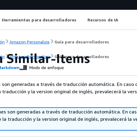
Herramientas para desarrolladores
Recursos de IA
ón
Amazon Personalize
Guía para desarrolladores
a Similar-Items
ón
Amazon Personalize
Guía para desarrolladores
arkdown
Modo de enfoque
 son generadas a través de traducción automática. En caso 
a traducción y la version original de inglés, prevalecerá la ver
nes son generadas a través de traducción automática. En ca
 la traducción y la version original de inglés, prevalecerá la v