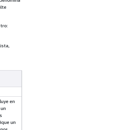
lte
tro:
ista,
luye en
 un
os
ique un
enos