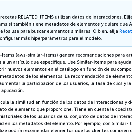
 recetas RELATED_ITEMS utilizan datos de interacciones. Elij
tems si también tiene metadatos de elementos y quiere que
e los use para buscar elementos similares. O bien, elija
Recet
configurar más hiperparámetros para el modelo.
r-Items (aws-similar-items) genera recomendaciones para art
s a un artículo que especifique. Use Similar-Items para ayudar
brir nuevos elementos en el catálogo en función de su comp
os metadatos de los elementos. La recomendación de element
umentar la participación de los usuarios, la tasa de clics y la
 aplicación.
cula la similitud en función de los datos de interacciones y d
to de elemento que proporcione. Tiene en cuenta la coexist
historiales de los usuarios de su conjunto de datos de intera
tud en los metadatos del elemento. Por ejemplo, con Similar-I
ize podría recomendar elementos que los clientes compren 