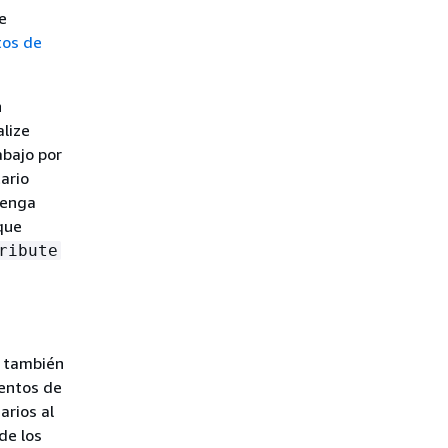
ue
os de
n
lize
abajo por
ario
tenga
que
ribute
e también
entos de
arios al
de los