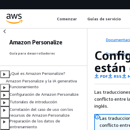
Comenzar
Guías de servicio
Documentaci
Amazon Personalize
Confi
Documentaci
Guía para desarrolladores
están
¿Qué es Amazon Personalize?
PDF
RSS
M
Amazon Personalize y la IA generativa
Funcionamiento
Las traducciones
Configuración de Amazon Personalize
conflicto entre l
Tutoriales de introducción
inglés.
Correlación del caso de uso con los
recursos de Amazon Personalize
Las traduccio
Preparación de los datos de
conflicto entre
entrenamiento