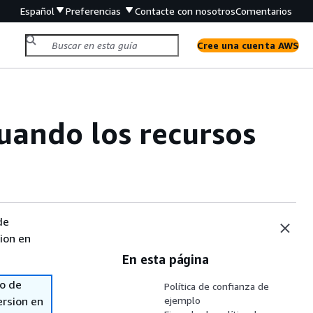
Español
Preferencias
Contacte con nosotros
Comentarios
Cree una cuenta AWS
uando los recursos
de
sion en
En esta página
so de
Política de confianza de
ersion en
ejemplo