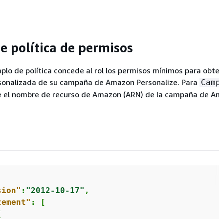
e política de permisos
mplo de política concede al rol los permisos mínimos para obt
ersonalizada de su campaña de Amazon Personalize. Para
Cam
ue el nombre de recurso de Amazon (ARN) de la campaña de 
sion"
:
"2012-10-17"
,

tement"
: [

{