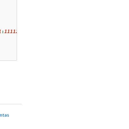
1
:
111122223333
:campaign/
YourResourceId
"
entas