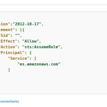
sion"
:
"2012-10-17"
,

tement"
: [
{
"Sid"
: 
""
,

"Effect"
: 
"Allow"
,

"Action"
: 
"sts:AssumeRole"
,

"Principal"
: 
{
"Service"
: [

"es.amazonaws.com"
   ]



 comentarios