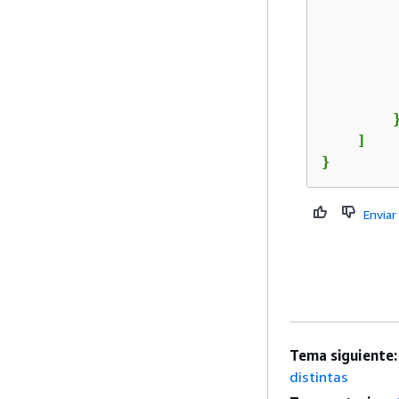
         
        }
    ]

}
Enviar
Tema siguiente:
distintas