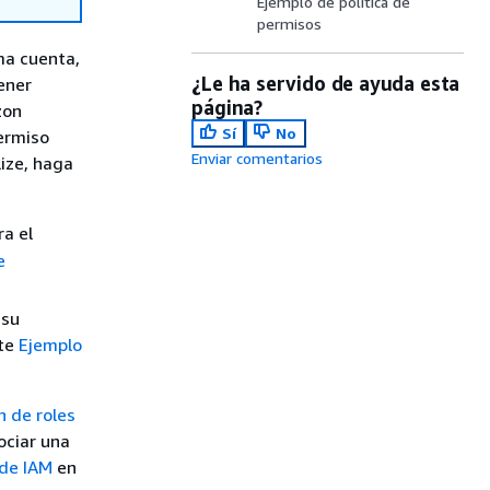
Ejemplo de política de
permisos
ma cuenta,
¿Le ha servido de ayuda esta
ener
página?
zon
Sí
No
ermiso
Enviar comentarios
ize, haga
a el
e
 su
lte
Ejemplo
n de roles
ociar una
 de IAM
en