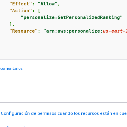
"Effect"
: 
"Allow"
,

"Action"
: [

"personalize:GetPersonalizedRanking"
   ],

"Resource"
: 
"arn:aws:personalize:
us-east-


 comentarios
Configuración de permisos cuando los recursos están en cu