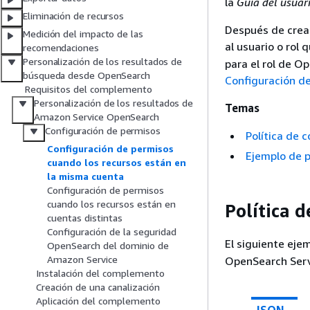
la
Guía del usuar
Eliminación de recursos
Después de crear
Medición del impacto de las
al usuario o rol
recomendaciones
Personalización de los resultados de
para el rol de O
búsqueda desde OpenSearch
Configuración d
Requisitos del complemento
Personalización de los resultados de
Temas
Amazon Service OpenSearch
Configuración de permisos
Política de 
Configuración de permisos
Ejemplo de p
cuando los recursos están en
la misma cuenta
Configuración de permisos
cuando los recursos están en
Política 
cuentas distintas
Configuración de la seguridad
El siguiente eje
OpenSearch del dominio de
Amazon Service
OpenSearch Serv
Instalación del complemento
Creación de una canalización
Aplicación del complemento
JSON