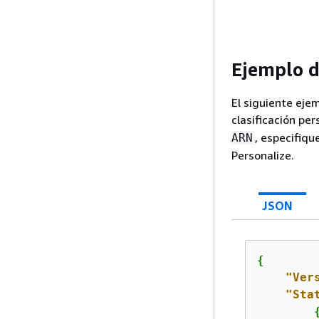
Ejemplo d
El siguiente eje
clasificación p
, especifiq
ARN
Personalize.
JSON
{
"Ver
"Sta