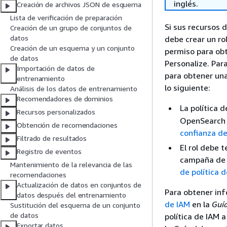
inglés.
Creación de archivos JSON de esquema
Lista de verificación de preparación
Si sus recursos 
Creación de un grupo de conjuntos de
datos
debe crear un ro
Creación de un esquema y un conjunto
permiso para ob
de datos
Personalize. Par
Importación de datos de
para obtener una
entrenamiento
lo siguiente:
Análisis de los datos de entrenamiento
Recomendadores de dominios
La política 
Recursos personalizados
OpenSearch S
Obtención de recomendaciones
confianza d
Filtrado de resultados
El rol debe 
Registro de eventos
campaña de A
Mantenimiento de la relevancia de las
de política 
recomendaciones
Actualización de datos en conjuntos de
Para obtener inf
datos después del entrenamiento
de IAM
en la
Guía
Sustitución del esquema de un conjunto
de datos
política de IAM a
Exportar datos