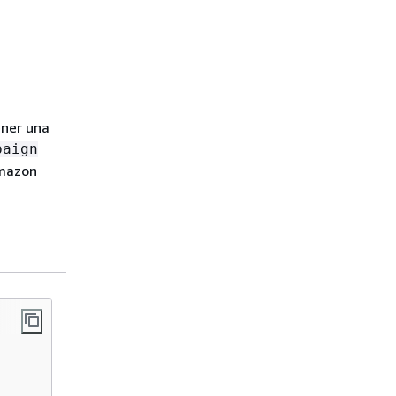
ener una
paign
Amazon