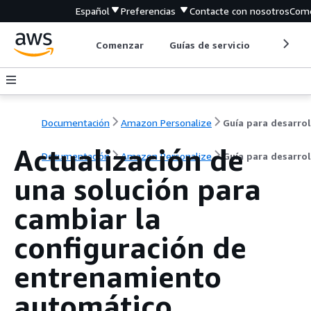
Español
Preferencias
Contacte con nosotros
Come
Comenzar
Guías de servicio
Herrami
Documentación
Amazon Personalize
Actualización de
Documentación
Amazon Personalize
Guía para desarro
una solución para
cambiar la
configuración de
entrenamiento
automático