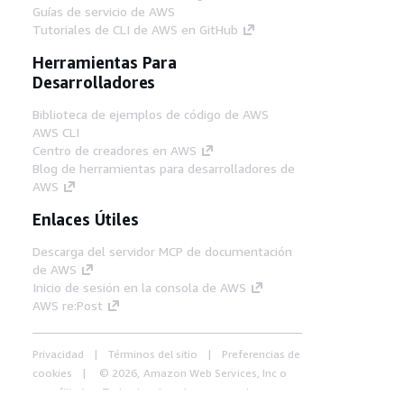
Guías de servicio de AWS
Tutoriales de CLI de AWS en GitHub
Herramientas Para
Desarrolladores
Biblioteca de ejemplos de código de AWS
AWS CLI
Centro de creadores en AWS
Blog de herramientas para desarrolladores de
AWS
Enlaces Útiles
Descarga del servidor MCP de documentación
de AWS
Inicio de sesión en la consola de AWS
AWS re:Post
Privacidad
Términos del sitio
Preferencias de
cookies
© 2026, Amazon Web Services, Inc o
sus afiliados. Todos los derechos reservados.