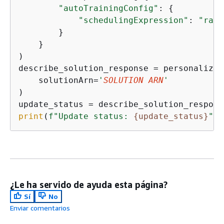
"autoTrainingConfig"
: 
{
"schedulingExpression"
: 
"rate
        }

    }

)

describe_solution_response = personalize.
    solutionArn=
'
SOLUTION ARN
'
)

update_status = describe_solution_respons
print
(
f"Update status: 
{
update_status}
"
)
¿Le ha servido de ayuda esta página?
Sí
No
Enviar comentarios