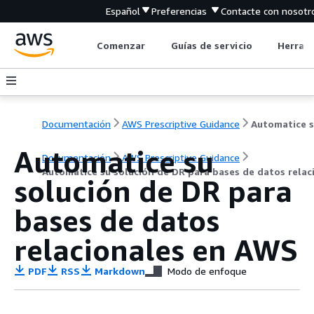
Español
Preferencias
Contacte con nosotr
Comenzar
Guías de servicio
Herrami
Documentación
AWS Prescriptive Guidance
Automatice su
Documentación
AWS Prescriptive Guidance
Automatice su solución de DR para bases de datos rela
solución de DR para
bases de datos
relacionales en AWS
PDF
RSS
Markdown
Modo de enfoque