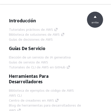
Introducción
arriba
Tutoriales prácticos de AWS
Biblioteca de soluciones de AWS
Guías de decisiones de AWS
Guías De Servicio
Elección de un servicio de IA generativa
Guías de servicio de AWS
Tutoriales de CLI de AWS en GitHub
Herramientas Para
Desarrolladores
Biblioteca de ejemplos de código de AWS
AWS CLI
Centro de creadores en AWS
Blog de herramientas para desarrolladores de
AWS