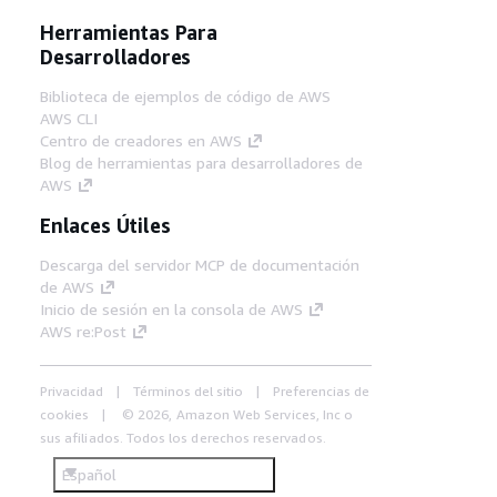
Herramientas Para
Desarrolladores
Biblioteca de ejemplos de código de AWS
AWS CLI
Centro de creadores en AWS
Blog de herramientas para desarrolladores de
AWS
Enlaces Útiles
Descarga del servidor MCP de documentación
de AWS
Inicio de sesión en la consola de AWS
AWS re:Post
Privacidad
Términos del sitio
Preferencias de
cookies
© 2026, Amazon Web Services, Inc o
sus afiliados. Todos los derechos reservados.
Español