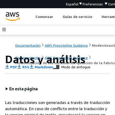
Español
Preferencias
Con
Comenzar
Guías de servicio
Herrami
Documentación
AWS Prescriptive Guidance
Datos y análisis
Documentación
AWS Prescriptive Guidance
Modernización de los sistemas de ejecución de la fabri
PDF
RSS
Markdown
Modo de enfoque
En esta página
Las traducciones son generadas a través de traducción
automática. En caso de conflicto entre la traducción y
la version original de inglés, prevalecerá la version en