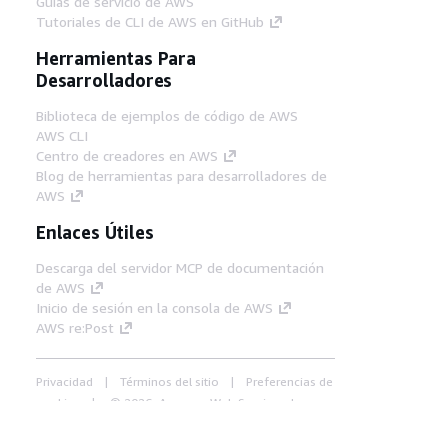
Guías de servicio de AWS
Tutoriales de CLI de AWS en GitHub
Herramientas Para
Desarrolladores
Biblioteca de ejemplos de código de AWS
AWS CLI
Centro de creadores en AWS
Blog de herramientas para desarrolladores de
AWS
Enlaces Útiles
Descarga del servidor MCP de documentación
de AWS
Inicio de sesión en la consola de AWS
AWS re:Post
Privacidad
Términos del sitio
Preferencias de
cookies
© 2026, Amazon Web Services, Inc o
sus afiliados. Todos los derechos reservados.