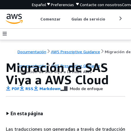
Español
Preferencias
Contacte con nosotros
Come
Comenzar
Guías de servicio
Herrami
Documentación
AWS Prescriptive Guidance
Migración de SAS
Documentación
AWS Prescriptive Guidance
Migración de SAS Viya a la nube AWS
Viya a AWS Cloud
PDF
RSS
Markdown
Modo de enfoque
En esta página
Las traducciones son generadas a través de traducción