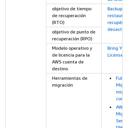
objetivo de tiempo
Backup y
de recuperación
restaurac
(RTO)
recupéres
desastre
objetivo de punto de
recuperación (RPO)
Modelo operativo y
Bring Yo
de licencia para la
License (
AWS cuenta de
destino
Herramientas de
Full-
migración
Migra
migra
conte
AWS 
Migra
Servi
DMS)