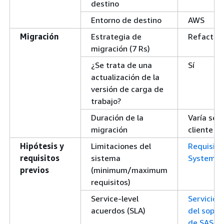
destino
Entorno de destino
AWS
Migración
Estrategia de
Refactor/
migración (7 Rs)
¿Se trata de una
Sí
actualización de la
versión de carga de
trabajo?
Duración de la
Varía seg
migración
cliente
Hipótesis y
Limitaciones del
Requisito
requisitos
sistema
System
previos
(minimum/maximum
requisitos)
Service-level
Servicios 
acuerdos (SLA)
del sopor
de SAS