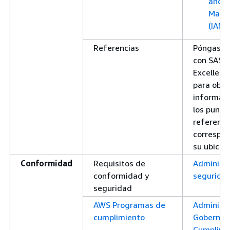
and A
Mana
(IAM)
Referencias
Póngase 
con SAS E
Excellenc
para obte
informaci
los punto
referenci
correspon
su ubicac
Conformidad
Requisitos de
Administr
conformidad y
segurida
seguridad
AWS Programas de
Administ
cumplimiento
Gobernan
Cumplimi