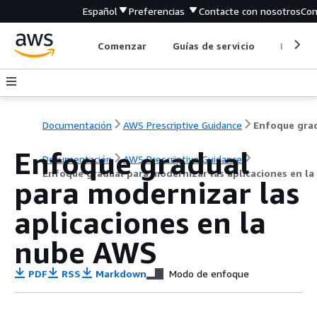
Español
Preferencias
Contacte con nosotros
Com
Comenzar
Guías de servicio
Herrami
Documentación
AWS Prescriptive Guidance
Enfoque gradual
Documentación
AWS Prescriptive Guidance
Enfoque gradual para modernizar las aplicaciones en l
para modernizar las
aplicaciones en la
nube AWS
PDF
RSS
Markdown
Modo de enfoque