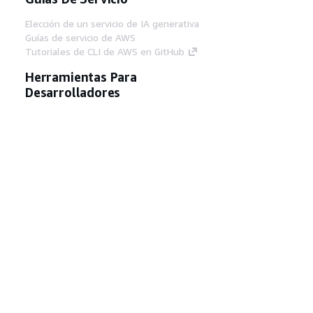
Elección de un servicio de IA generativa
Guías de servicio de AWS
Tutoriales de CLI de AWS en GitHub
Herramientas Para
Desarrolladores
Biblioteca de ejemplos de código de AWS
AWS CLI
Centro de creadores en AWS
Blog de herramientas para desarrolladores de
AWS
Enlaces Útiles
Descarga del servidor MCP de documentación
de AWS
Inicio de sesión en la consola de AWS
AWS re:Post
Privacidad
Términos del sitio
Preferencias de