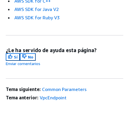
AWS SDK for C++
AWS SDK for Java V2
AWS SDK for Ruby V3
¿Le ha servido de ayuda esta página?
Sí
No
Enviar comentarios
Tema siguiente:
Common Parameters
Tema anterior:
VpcEndpoint