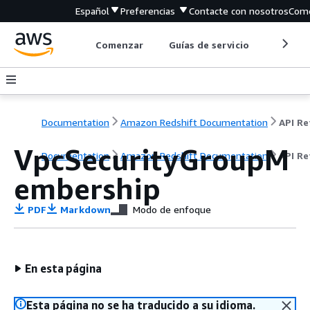
Español
Preferencias
Contacte con nosotros
Come
Comenzar
Guías de servicio
Herrami
Documentation
Amazon Redshift Documentation
VpcSecurityGroupM
Documentation
Amazon Redshift Documentation
API Re
embership
PDF
Markdown
Modo de enfoque
En esta página
Esta página no se ha traducido a su idioma.