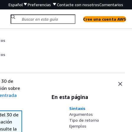
Español
Preferencias
Contacte con nosotros
Comentarios
Cree una cuenta AWS
tos
tos
 30 de
ión sobre
entrada
En esta página
Sintaxis
del 30 de
Argumentos
Tipo de retorno
mación
Ejemplos
sulte la