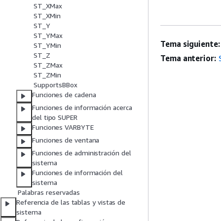
ST_XMax
ST_XMin
ST_Y
ST_YMax
Tema siguiente:
ST_YMin
ST_Z
Tema anterior:
ST_ZMax
ST_ZMin
SupportsBBox
Funciones de cadena
Funciones de información acerca
del tipo SUPER
Funciones VARBYTE
Funciones de ventana
Funciones de administración del
sistema
Funciones de información del
sistema
Palabras reservadas
Referencia de las tablas y vistas de
sistema