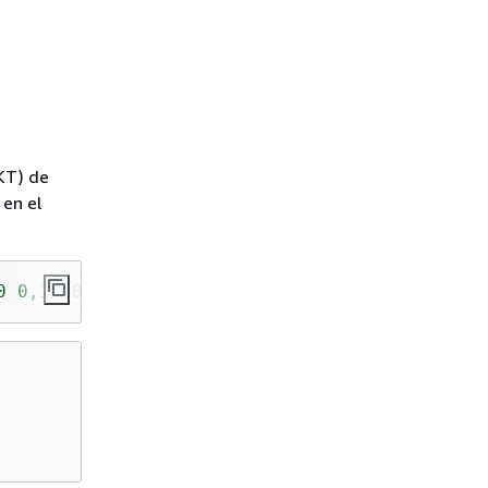
KT) de
 en el
0 0,10 0,10 10,5 5,0 5,0 0)'
,
4326
), 
5
));