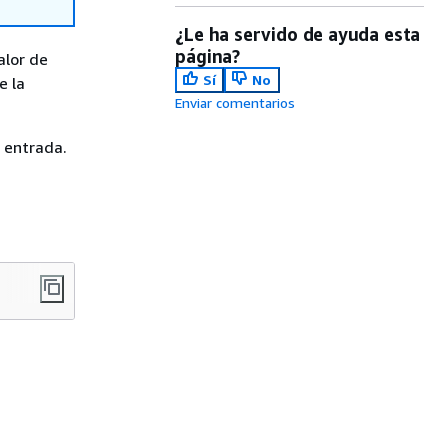
¿Le ha servido de ayuda esta
página?
alor de
Sí
No
e la
Enviar comentarios
 entrada.