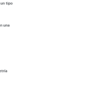
 un tipo
en una
etría