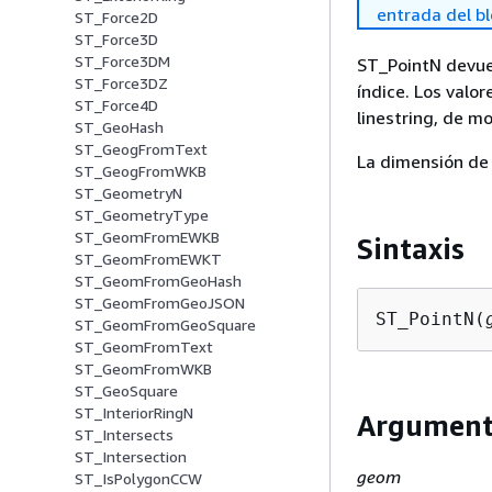
entrada del b
ST_Force2D
ST_Force3D
ST_Force3DM
ST_PointN devuel
ST_Force3DZ
índice. Los valor
ST_Force4D
linestring, de m
ST_GeoHash
ST_GeogFromText
La dimensión de 
ST_GeogFromWKB
ST_GeometryN
ST_GeometryType
ST_GeomFromEWKB
Sintaxis
ST_GeomFromEWKT
ST_GeomFromGeoHash
ST_GeomFromGeoJSON
ST_PointN(
ST_GeomFromGeoSquare
ST_GeomFromText
ST_GeomFromWKB
ST_GeoSquare
ST_InteriorRingN
Argument
ST_Intersects
ST_Intersection
geom
ST_IsPolygonCCW