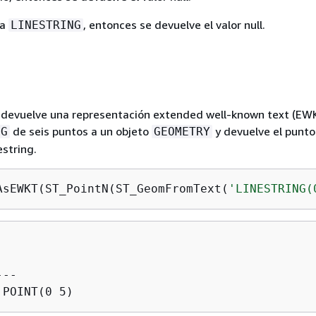
na
, entonces se devuelve el valor null.
LINESTRING
L devuelve una representación extended well-known text (EW
de seis puntos a un objeto
y devuelve el punto
NG
GEOMETRY
estring.
AsEWKT(ST_PointN(ST_GeomFromText(
'LINESTRING(
--
