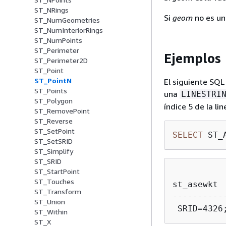
ST_NRings
Si
geom
no es u
ST_NumGeometries
ST_NumInteriorRings
ST_NumPoints
ST_Perimeter
Ejemplos
ST_Perimeter2D
ST_Point
ST_PointN
El siguiente SQ
ST_Points
una
LINESTRI
ST_Polygon
índice 5 de la lin
ST_RemovePoint
ST_Reverse
ST_SetPoint
SELECT
 ST_
ST_SetSRID
ST_Simplify
ST_SRID
ST_StartPoint
ST_Touches
st_asewkt

ST_Transform
-----------
ST_Union
ST_Within
ST_X