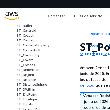
ST_AsHexWKB
ST_AsHexEWKB
ST_AsText
ST_Azimuth
Comenzar
Guías de servicio
ST_Boundary
ST_Buffer
ST_Centroid
Documentaci
ST_Collect
ST_Contains
ST_Po
ST_ContainsProperly
Documentaci
ST_ConvexHull
PDF
RSS
M
ST_CoveredBy
ST_Covers
ST_Crosses
Amazon Redshift
ST_Dimension
junio de 2026. E
ST_Disjoint
los detalles del 
ST_Distance
ST_DistanceSphere
del blog
que se p
ST_DWithin
ST_EndPoint
Amazon Redshi
ST_Envelope
junio de 2026
ST_Equals
sobre los deta
ST_ExteriorRing