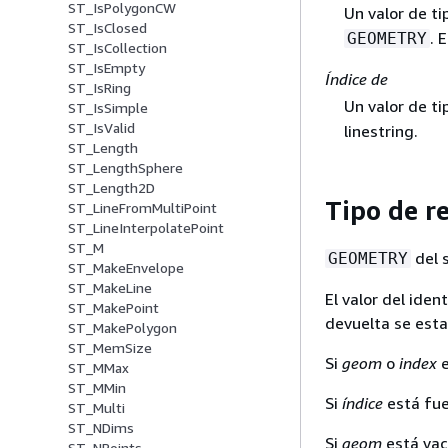
ST_IsPolygonCW
Un valor de t
ST_IsClosed
. 
GEOMETRY
ST_IsCollection
ST_IsEmpty
Índice de
ST_IsRing
Un valor de t
ST_IsSimple
ST_IsValid
linestring.
ST_Length
ST_LengthSphere
ST_Length2D
Tipo de r
ST_LineFromMultiPoint
ST_LineInterpolatePoint
ST_M
del 
GEOMETRY
ST_MakeEnvelope
ST_MakeLine
El valor del ide
ST_MakePoint
devuelta se esta
ST_MakePolygon
ST_MemSize
Si
geom
o
index
e
ST_MMax
ST_MMin
Si
índice
está fue
ST_Multi
ST_NDims
Si
geom
está vací
ST_NPoints