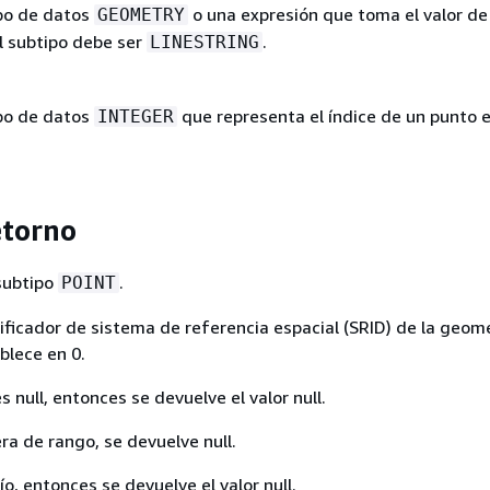
ipo de datos
o una expresión que toma el valor de
GEOMETRY
El subtipo debe ser
.
LINESTRING
ipo de datos
que representa el índice de un punto 
INTEGER
etorno
subtipo
.
POINT
ntificador de sistema de referencia espacial (SRID) de la geom
blece en 0.
s null, entonces se devuelve el valor null.
ra de rango, se devuelve null.
o, entonces se devuelve el valor null.