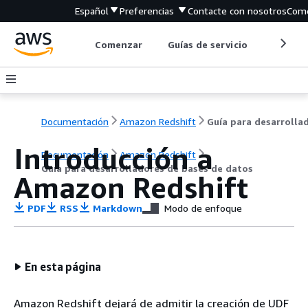
Español
Preferencias
Contacte con nosotros
Come
Comenzar
Guías de servicio
Herrami
Documentación
Amazon Redshift
Introducción a
Documentación
Amazon Redshift
Guía para desarrolladores de bases de datos
Amazon Redshift
PDF
RSS
Markdown
Modo de enfoque
En esta página
Amazon Redshift dejará de admitir la creación de UDF