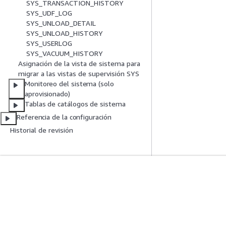
SYS_TRANSACTION_HISTORY
SYS_UDF_LOG
SYS_UNLOAD_DETAIL
SYS_UNLOAD_HISTORY
SYS_USERLOG
SYS_VACUUM_HISTORY
Asignación de la vista de sistema para
migrar a las vistas de supervisión SYS
Monitoreo del sistema (solo
aprovisionado)
Tablas de catálogos de sistema
Referencia de la configuración
Historial de revisión
Introducción
Guías De Serv
Tutoriales prácticos de AWS
Elección de un ser
Biblioteca de soluciones de AWS
Guías de servicio