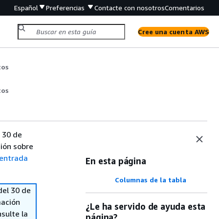
Español
Preferencias
Contacte con nosotros
Comentarios
Cree una cuenta AWS
tos
tos
 30 de
ión sobre
entrada
En esta página
Columnas de la tabla
del 30 de
mación
¿Le ha servido de ayuda esta
sulte la
página?