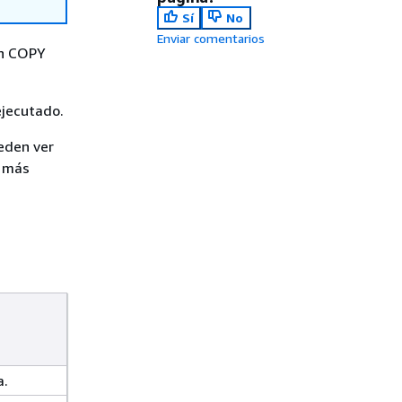
Sí
No
Enviar comentarios
un COPY
ejecutado.
eden ver
r más
a.