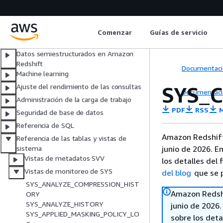
Bocetos de HyperLogLog
Consultas entre bases de datos
Compatibilidad con Apache Iceberg
Comenzar
Guías de servicio
Uso compartido de datos
Datos semiestructurados en Amazon
Redshift
Documentaci
Machine learning
SYS_
‎‎‎‎Ajuste del rendimiento de las consul‎tas
Documentaci
Administración de la carga de trabajo
PDF
RSS
M
Seguridad de base de datos
Referencia de SQL
Amazon Redshift
Referencia de las tablas y vistas de
junio de 2026. E
sistema
Vistas de metadatos SVV
los detalles del 
Vistas de monitoreo de SYS
del blog
que se p
SYS_ANALYZE_COMPRESSION_HIST
Amazon Redshi
ORY
SYS_ANALYZE_HISTORY
junio de 2026
SYS_APPLIED_MASKING_POLICY_LO
sobre los deta