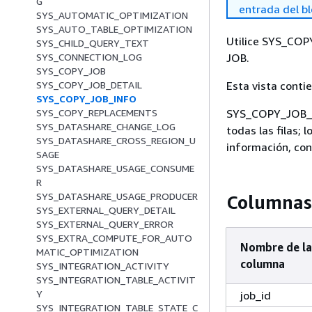
G
entrada del b
SYS_AUTOMATIC_OPTIMIZATION
SYS_AUTO_TABLE_OPTIMIZATION
Utilice SYS_COP
SYS_CHILD_QUERY_TEXT
JOB.
SYS_CONNECTION_LOG
SYS_COPY_JOB
Esta vista conti
SYS_COPY_JOB_DETAIL
SYS_COPY_JOB_INFO
SYS_COPY_JOB_IN
SYS_COPY_REPLACEMENTS
SYS_DATASHARE_CHANGE_LOG
todas las filas;
SYS_DATASHARE_CROSS_REGION_U
información, co
SAGE
SYS_DATASHARE_USAGE_CONSUME
R
SYS_DATASHARE_USAGE_PRODUCER
Columnas 
SYS_EXTERNAL_QUERY_DETAIL
SYS_EXTERNAL_QUERY_ERROR
SYS_EXTRA_COMPUTE_FOR_AUTO
Nombre de la
MATIC_OPTIMIZATION
columna
SYS_INTEGRATION_ACTIVITY
SYS_INTEGRATION_TABLE_ACTIVIT
Y
job_id
SYS_INTEGRATION_TABLE_STATE_C