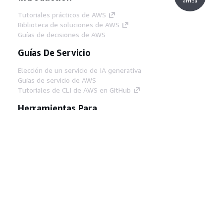
arriba
Tutoriales prácticos de AWS
Biblioteca de soluciones de AWS
Guías de decisiones de AWS
Guías De Servicio
Elección de un servicio de IA generativa
Guías de servicio de AWS
Tutoriales de CLI de AWS en GitHub
Herramientas Para
Desarrolladores
Biblioteca de ejemplos de código de AWS
AWS CLI
Centro de creadores en AWS
Blog de herramientas para desarrolladores de
AWS
Enlaces Útiles
Descarga del servidor MCP de documentación
de AWS