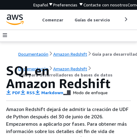
Español
Preferencias
Contacte con nosotros
Come
Comenzar
Guías de servicio
Herrami
Documentación
Amazon Redshift
SQL en
Documentación
Amazon Redshift
Guía para desarrolladores de bases de datos
Amazon Redshift
PDF
RSS
Markdown
Modo de enfoque
Amazon Redshift dejará de admitir la creación de UDF
de Python después del 30 de junio de 2026.
Empezaremos a aplicarlo por fases. Para obtener más
información sobre los detalles del fin de vida de