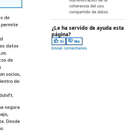
coherencia del uso
compartido de datos
es de
e permite
¿Le ha servido de ayuda esta
página?
el
Sí
No
los datos
Enviar comentarios
Los
icos de
n
on socios,
 dentro de
dshift.
ma segura
ajo,
te. Desde
ás