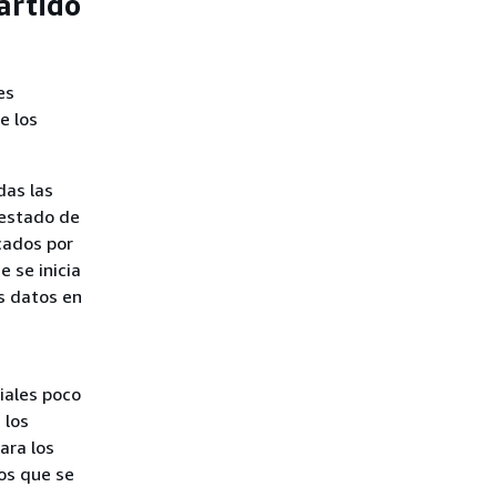
artido
es
e los
das las
 estado de
cados por
 se inicia
s datos en
iales poco
 los
ara los
os que se