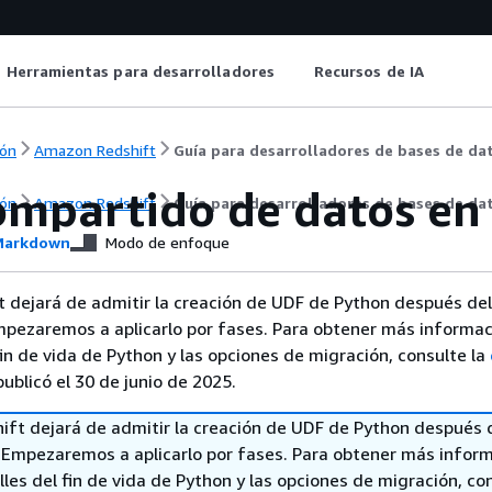
Herramientas para desarrolladores
Recursos de IA
ón
Amazon Redshift
Guía para desarrolladores de bases de da
ompartido de datos en
ón
Amazon Redshift
Guía para desarrolladores de bases de da
arkdown
Modo de enfoque
 dejará de admitir la creación de UDF de Python después del
mpezaremos a aplicarlo por fases. Para obtener más informac
fin de vida de Python y las opciones de migración, consulte la
ublicó el 30 de junio de 2025.
ft dejará de admitir la creación de UDF de Python después 
. Empezaremos a aplicarlo por fases. Para obtener más infor
lles del fin de vida de Python y las opciones de migración, con