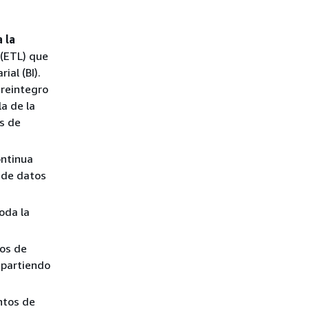
 la
 (ETL) que
ial (BI).
 reintegro
la de la
os de
ontinua
a de datos
oda la
nos de
mpartiendo
ntos de