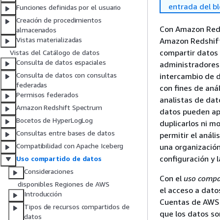
entrada del b
Funciones definidas por el usuario
Creación de procedimientos
Con Amazon Reds
almacenados
Vistas materializadas
Amazon Redshift 
compartir datos 
Vistas del Catálogo de datos
Consulta de datos espaciales
administradores 
Consulta de datos con consultas
intercambio de d
federadas
con fines de anál
Permisos federados
analistas de dato
Amazon Redshift Spectrum
datos pueden ap
Bocetos de HyperLogLog
duplicarlos ni m
Consultas entre bases de datos
permitir el análi
Compatibilidad con Apache Iceberg
una organización
configuración y 
Uso compartido de datos
Consideraciones
Con el
uso compa
disponibles Regiones de AWS
el acceso a dato
Introducción
Cuentas de AWS 
Tipos de recursos compartidos de
que los datos so
datos