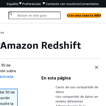
Español
Preferencias
Contacte con nosotros
Comentarios
Cree una cuenta AWS
tos
 Amazon Redshift
tos
 30 de
ión sobre
entrada
En esta página
Casos de uso compartido de
del 30 de
datos
Uso compartido de datos en
mación
niveles diferentes
sulte la
Administración de la