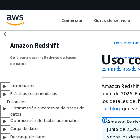
Comenzar
Guías de servicio
Documentaci
Amazon Redshift
Uso c
Documentaci
Guía para desarrolladores de bases
de datos
PDF
RSS
M
Introducción
Amazon Redshift
junio de 2026. E
Prácticas recomendadas
los detalles del 
Tutoriales
Optimización automática de bases de
del blog
que se p
datos
Optimización de tablas automática
Amazon Redshi
Carga de datos
junio de 2026
sobre los deta
Descarga de datos