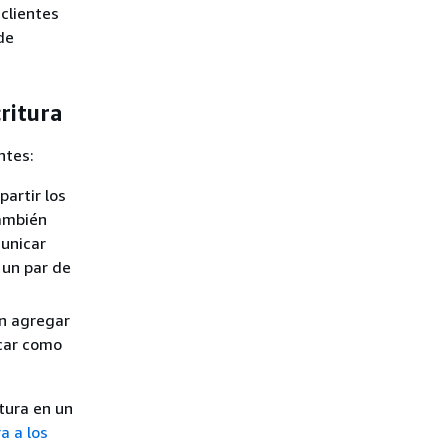
clientes
de
ritura
ntes:
artir los
también
municar
 un par de
n agregar
rcar como
tura en un
a a los