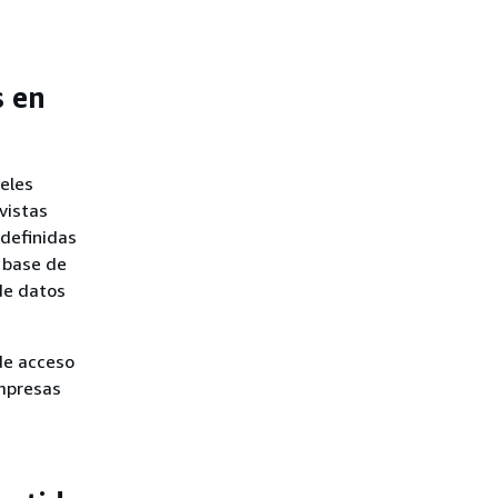
s en
eles
 vistas
 definidas
 base de
de datos
 de acceso
empresas