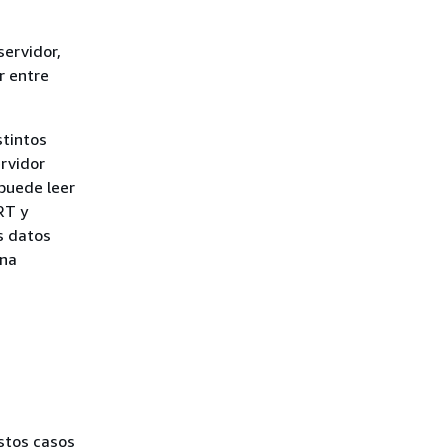
servidor,
r entre
stintos
rvidor
puede leer
RT y
s datos
una
stos casos