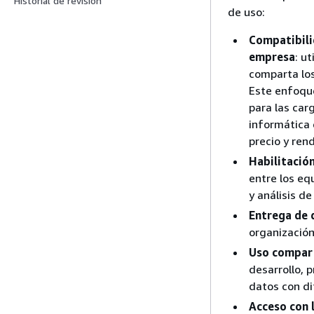
Historial de revisión
de uso:
Compatibilid
empresa
: u
comparta los 
Este enfoque
para las car
informática 
precio y ren
Habilitació
entre los eq
y análisis d
Entrega de 
organización
Uso compart
desarrollo, 
datos con di
Acceso con 