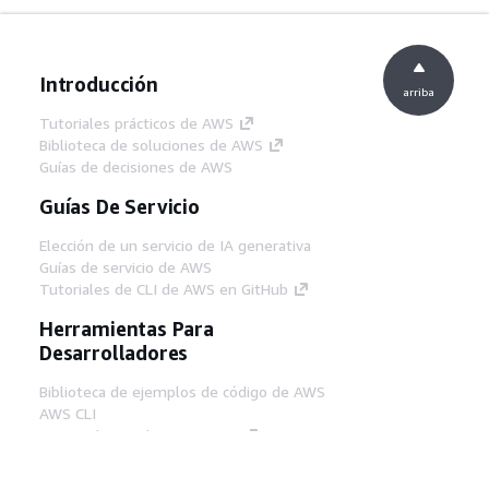
Introducción
arriba
Tutoriales prácticos de AWS
Biblioteca de soluciones de AWS
Guías de decisiones de AWS
Guías De Servicio
Elección de un servicio de IA generativa
Guías de servicio de AWS
Tutoriales de CLI de AWS en GitHub
Herramientas Para
Desarrolladores
Biblioteca de ejemplos de código de AWS
AWS CLI
Centro de creadores en AWS
Blog de herramientas para desarrolladores de
AWS