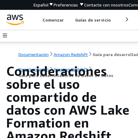
Español
Preferencias
Contacte con nosotros
Come
Comenzar
Guías de servicio
Herrami
Documentación
Amazon Redshift
Consideraciones
Documentación
Amazon Redshift
Guía para desarrolladores de bases de datos
sobre el uso
compartido de
datos con AWS Lake
Formation en
Amazon Redshift