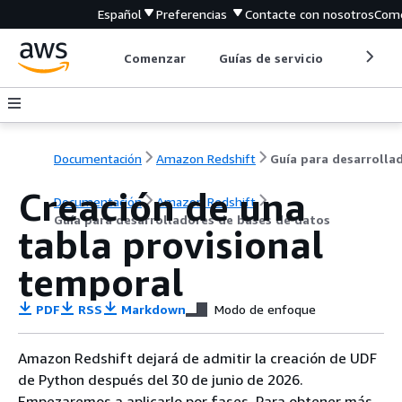
Español
Preferencias
Contacte con nosotros
Come
Comenzar
Guías de servicio
Herrami
Documentación
Amazon Redshift
Creación de una
Documentación
Amazon Redshift
Guía para desarrolladores de bases de datos
tabla provisional
temporal
PDF
RSS
Markdown
Modo de enfoque
Amazon Redshift dejará de admitir la creación de UDF
de Python después del 30 de junio de 2026.
Empezaremos a aplicarlo por fases. Para obtener más