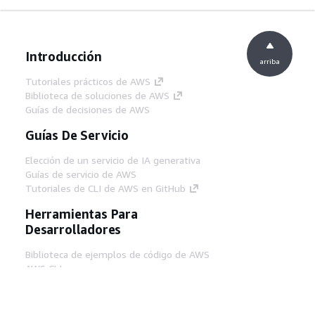
Introducción
arriba
Tutoriales prácticos de AWS
Biblioteca de soluciones de AWS
Guías de decisiones de AWS
Guías De Servicio
Elección de un servicio de IA generativa
Guías de servicio de AWS
Tutoriales de CLI de AWS en GitHub
Herramientas Para
Desarrolladores
Biblioteca de ejemplos de código de AWS
AWS CLI
Centro de creadores en AWS
Blog de herramientas para desarrolladores de
AWS