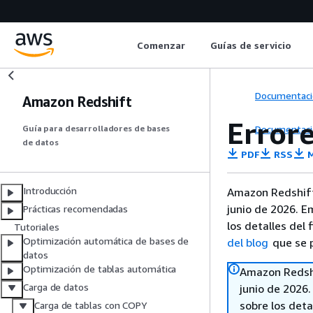
Comenzar
Guías de servicio
Documentaci
Amazon Redshift
Errore
Documentaci
Guía para desarrolladores de bases
de datos
PDF
RSS
M
Introducción
Amazon Redshift
junio de 2026. E
Prácticas recomendadas
los detalles del 
Tutoriales
Optimización automática de bases de
del blog
que se p
datos
Optimización de tablas automática
Amazon Redshi
Carga de datos
junio de 2026
sobre los deta
Carga de tablas con COPY