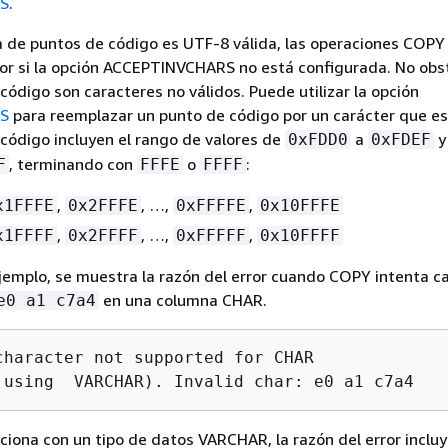
S
.
ta de puntos de código es UTF-8 válida, las operaciones COPY
or si la opción ACCEPTINVCHARS no está configurada. No obs
código son caracteres no válidos. Puede utilizar la opción
S
para reemplazar un punto de código por un carácter que es
código incluyen el rango de valores de
a
y
0xFDD0
0xFDEF
, terminando con
o
:
F
FFFE
FFFF
,
, …,
,
x1FFFE
0x2FFFE
0xFFFFE
0x10FFFE
,
, …,
,
x1FFFF
0x2FFFF
0xFFFFF
0x10FFFF
ejemplo, se muestra la razón del error cuando COPY intenta ca
en una columna CHAR.
e0 a1 c7a4
character not supported for CHAR 

 using  VARCHAR). Invalid char: e0 a1 c7a4
laciona con un tipo de datos VARCHAR, la razón del error inclu