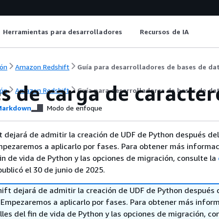
Herramientas para desarrolladores
Recursos de IA
ón
Amazon Redshift
Guía para desarrolladores de bases de da
s de carga de caracter
ón
Amazon Redshift
Guía para desarrolladores de bases de da
arkdown
Modo de enfoque
 dejará de admitir la creación de UDF de Python después del
mpezaremos a aplicarlo por fases. Para obtener más informac
fin de vida de Python y las opciones de migración, consulte la
ublicó el 30 de junio de 2025.
ft dejará de admitir la creación de UDF de Python después 
. Empezaremos a aplicarlo por fases. Para obtener más infor
lles del fin de vida de Python y las opciones de migración, con