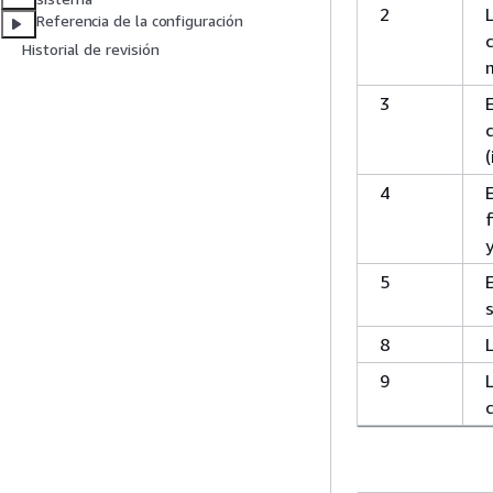
2
Referencia de la configuración
Historial de revisión
3
(
4
y
5
8
9