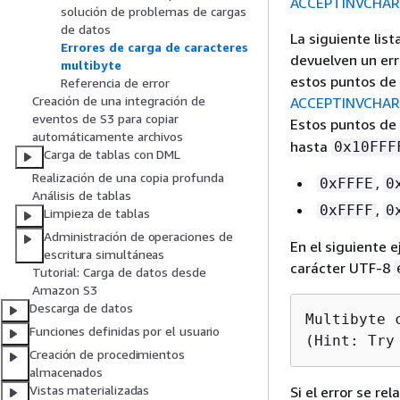
ACCEPTINVCHAR
solución de problemas de cargas
de datos
La siguiente lis
Errores de carga de caracteres
devuelven un err
multibyte
estos puntos de 
Referencia de error
Creación de una integración de
ACCEPTINVCHAR
eventos de S3 para copiar
Estos puntos de 
automáticamente archivos
hasta
0x10FFF
Carga de tablas con DML
Realización de una copia profunda
,
0xFFFE
0
Análisis de tablas
,
0xFFFF
0
Limpieza de tablas
Administración de operaciones de
En el siguiente 
escritura simultáneas
carácter UTF-8
Tutorial: Carga de datos desde
Amazon S3
Descarga de datos
Multibyte 
Funciones definidas por el usuario
(Hint: Try
Creación de procedimientos
almacenados
Vistas materializadas
Si el error se re