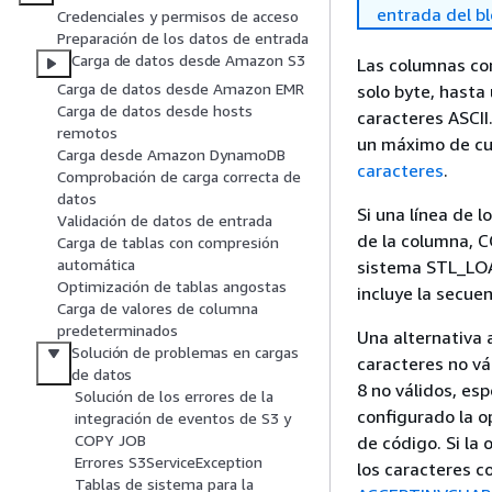
entrada del b
Credenciales y permisos de acceso
Preparación de los datos de entrada
Carga de datos desde Amazon S3
Las columnas co
Carga de datos desde Amazon EMR
solo byte, hasta
Carga de datos desde hosts
caracteres ASCI
remotos
un máximo de cu
Carga desde Amazon DynamoDB
caracteres
.
Comprobación de carga correcta de
datos
Si una línea de 
Validación de datos de entrada
de la columna, CO
Carga de tablas con compresión
automática
sistema STL_LO
Optimización de tablas angostas
incluye la secuen
Carga de valores de columna
predeterminados
Una alternativa a
Solución de problemas en cargas
caracteres no vá
de datos
8 no válidos, e
Solución de los errores de la
configurado la o
integración de eventos de S3 y
COPY JOB
de código. Si l
Errores S3ServiceException
los caracteres c
Tablas de sistema para la