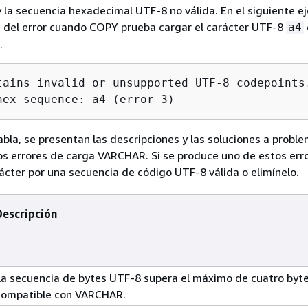
y la secuencia hexadecimal UTF-8 no válida. En el siguiente e
n del error cuando COPY prueba cargar el carácter UTF-8
a4
.
tains invalid or unsupported UTF-8 codepoints.
hex sequence: a4 (error 3)
tabla, se presentan las descripciones y las soluciones a probl
os errores de carga VARCHAR. Si se produce uno de estos erro
ácter por una secuencia de código UTF-8 válida o elimínelo.
Descripción
La secuencia de bytes UTF-8 supera el máximo de cuatro byt
compatible con VARCHAR.