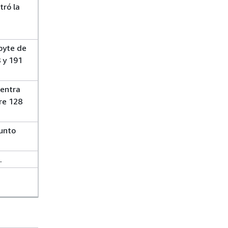
tró la
byte de
 y 191
uentra
re 128
punto
.