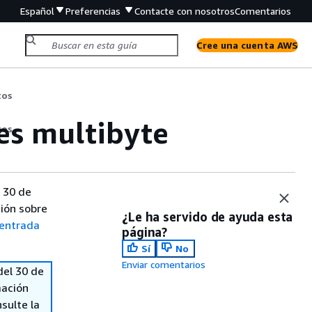
Español
Preferencias
Contacte con nosotros
Comentarios
Cree una cuenta AWS
tos
es multibyte
tos
 30 de
ión sobre
¿Le ha servido de ayuda esta
entrada
página?
Sí
No
Enviar comentarios
del 30 de
mación
sulte la