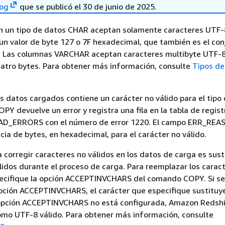
log
que se publicó el 30 de junio de 2025.
n un tipo de datos CHAR aceptan solamente caracteres UTF-
 un valor de byte 127 o 7F hexadecimal, que también es el co
I. Las columnas VARCHAR aceptan caracteres multibyte UTF-
atro bytes. Para obtener más información, consulte
Tipos de
los datos cargados contiene un carácter no válido para el tipo
PY devuelve un error y registra una fila en la tabla de regist
AD_ERRORS con el número de error 1220. El campo ERR_RE
cia de bytes, en hexadecimal, para el carácter no válido.
 corregir caracteres no válidos en los datos de carga es susti
lidos durante el proceso de carga. Para reemplazar los carac
specifique la opción ACCEPTINVCHARS del comando COPY. Si se
pción ACCEPTINVCHARS, el carácter que especifique sustituye
a opción ACCEPTINVCHARS no está configurada, Amazon Redsh
omo UTF-8 válido. Para obtener más información, consulte