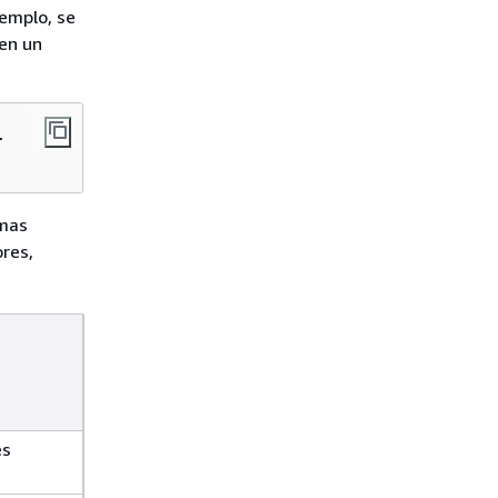
jemplo, se
en un
 

emas
res,
es