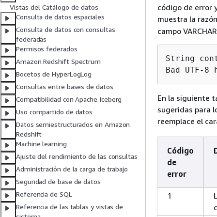
código de error 
Vistas del Catálogo de datos
Consulta de datos espaciales
muestra la razó
Consulta de datos con consultas
campo VARCHAR
federadas
Permisos federados
String con
Amazon Redshift Spectrum
Bad UTF-8 
Bocetos de HyperLogLog
Consultas entre bases de datos
En la siguiente 
Compatibilidad con Apache Iceberg
sugeridas para l
Uso compartido de datos
reemplace el car
Datos semiestructurados en Amazon
Redshift
Machine learning
Código
‎‎‎‎Ajuste del rendimiento de las consul‎tas
de
Administración de la carga de trabajo
error
Seguridad de base de datos
Referencia de SQL
1
Referencia de las tablas y vistas de
sistema