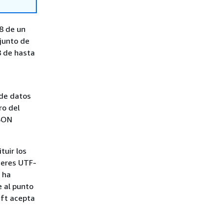
8 de un
njunto de
8 de hasta
 de datos
ro del
ASON
tuir los
teres UTF-
 ha
 al punto
ift acepta