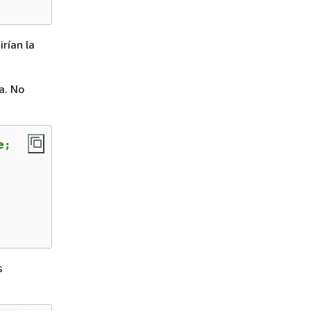
irían la
a. No
e;
s