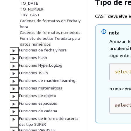
Tipo de r
TO_DATE
TO_NUMBER
TRY_CAST
CAST devuelve e
Cadenas de formatos de fecha y
hora
nota
Cadenas de formatos numéricos
Formato de estilo Teradata para
Amazon Re
datos numéricos
problemát
Funciones de fecha y hora
siguiente:
Funciones hash
Funciones HyperLogLog
selec
Funciones JSON
Funciones de machine learning.
Funciones matemáticas
o una con
Funciones de objeto
Funciones espaciales
selec
Funciones de cadena
Funciones de información acerca
del tipo SUPER
Funciones VARBYTE