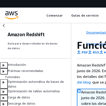
Comenzar
Guías de servicio
Documentaci
Amazon Redshift
Funci
Documentaci
Guía para desarrolladores de bases
de datos
PDF
RSS
M
Introducción
Amazon Redshift
junio de 2026. E
Prácticas recomendadas
los detalles del 
Tutoriales
Optimización automática de bases de
del blog
que se p
datos
Optimización de tablas automática
Amazon Redshi
Carga de datos
junio de 2026
sobre los deta
Descarga de datos