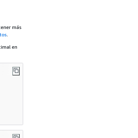
btener más
tos
.
cimal en