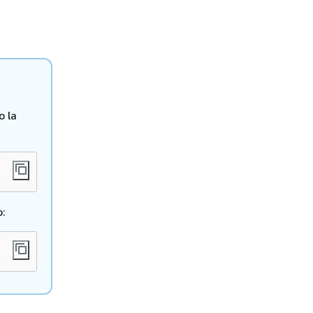
o la
o: