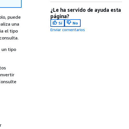
¿Le ha servido de ayuda esta
página?
plo, puede
Sí
No
aliza una
Enviar comentarios
a el tipo
consulta.
 un tipo
tos
nvertir
Consulte
r