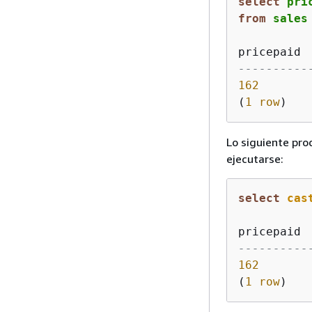
select
 pri
from
 sales
----------
162
(
1
row
)
Lo siguiente pro
ejecutarse:
select
cas
----------
162
(
1
row
)