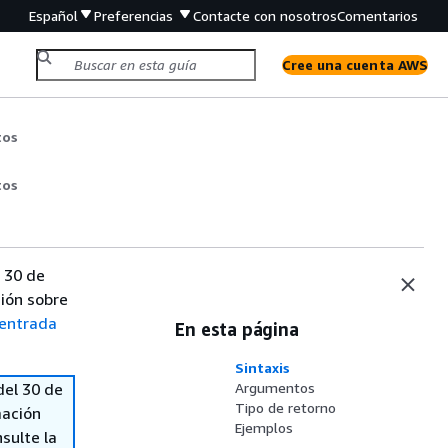
Español
Preferencias
Contacte con nosotros
Comentarios
Cree una cuenta AWS
tos
tos
 30 de
ión sobre
entrada
En esta página
Sintaxis
del 30 de
Argumentos
Tipo de retorno
mación
Ejemplos
sulte la