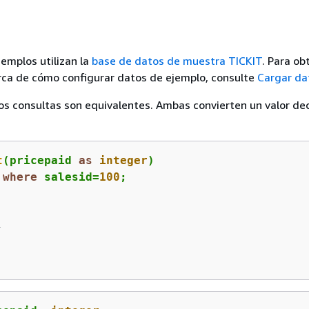
jemplos utilizan la
base de datos de muestra TICKIT
. Para o
rca de cómo configurar datos de ejemplo, consulte
Cargar da
os consultas son equivalentes. Ambas convierten un valor de
t
(pricepaid 
as
integer
 
where
 salesid
=
100
;
-