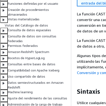
entrada del b
Funciones definidas por el usuario
Creación de procedimientos
La función CAST 
almacenados
Vistas materializadas
convertir una ca
conversión en ti
Vistas del Catálogo de datos
Consulta de datos espaciales
de datos de un v
Consulta de datos con consultas
La función CAST
federadas
Permisos federados
de datos a otro,
Amazon Redshift Spectrum
Algunas tipos de
Bocetos de HyperLogLog
utilizando las f
Consultas entre bases de datos
implícitamente, 
Compatibilidad con Apache Iceberg
Conversión y com
Uso compartido de datos
Datos semiestructurados en Amazon
Redshift
Sintaxis
Machine learning
‎‎‎‎Ajuste del rendimiento de las consul‎tas
Utilice cualquie
Administración de la carga de trabajo