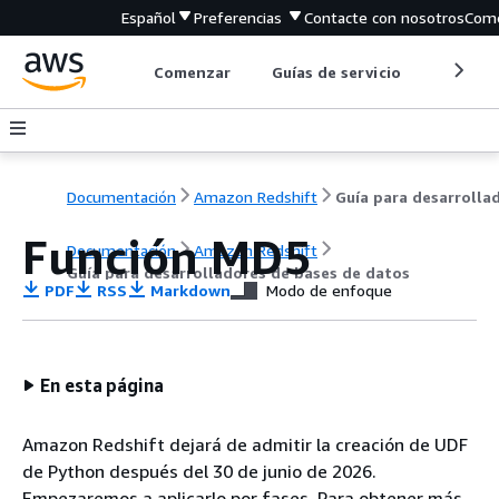
Español
Preferencias
Contacte con nosotros
Come
Comenzar
Guías de servicio
Herrami
Documentación
Amazon Redshift
Función MD5
Documentación
Amazon Redshift
Guía para desarrolladores de bases de datos
PDF
RSS
Markdown
Modo de enfoque
En esta página
Amazon Redshift dejará de admitir la creación de UDF
de Python después del 30 de junio de 2026.
Empezaremos a aplicarlo por fases. Para obtener más