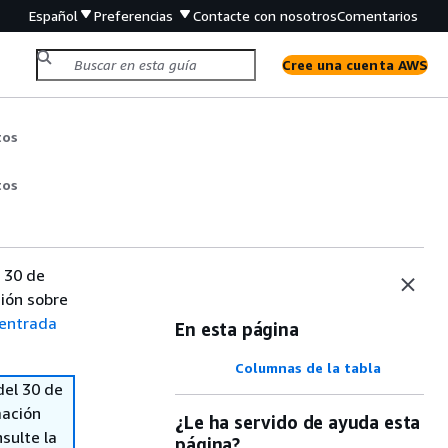
Español
Preferencias
Contacte con nosotros
Comentarios
Cree una cuenta AWS
tos
tos
 30 de
ión sobre
entrada
En esta página
Columnas de la tabla
del 30 de
mación
¿Le ha servido de ayuda esta
sulte la
página?