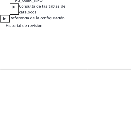
PG_USER_INFO
Consulta de las tablas de
catálogos
Referencia de la configuración
Historial de revisión
Introducción
Guías De Serv
Tutoriales prácticos de AWS
Elección de un ser
Biblioteca de soluciones de AWS
Guías de servicio
Guías de decisiones de AWS
Tutoriales de CL