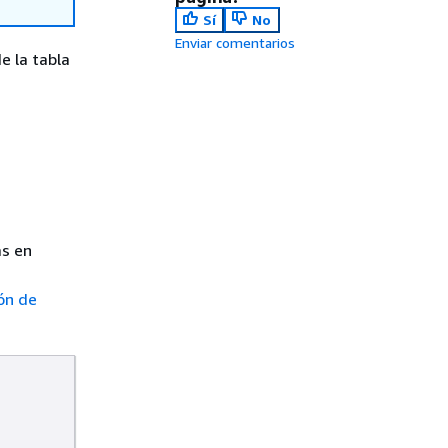
Sí
No
Enviar comentarios
 la tabla
s en
ón de