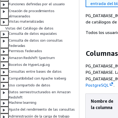
entrada del b
Funciones definidas por el usuario
Creación de procedimientos
PG_DATABASE_INF
almacenados
Vistas materializadas
de catálogos d
Vistas del Catálogo de datos
Todos los usuar
Consulta de datos espaciales
Consulta de datos con consultas
federadas
Permisos federados
Columnas 
Amazon Redshift Spectrum
Bocetos de HyperLogLog
PG_DATABASE_INF
Consultas entre bases de datos
PG_DATABASE. L
Compatibilidad con Apache Iceberg
PG_DATABASE_INF
PostgreSQL
.
Uso compartido de datos
Datos semiestructurados en Amazon
Redshift
Nombre de
Machine learning
la columna
‎‎‎‎Ajuste del rendimiento de las consul‎tas
Administración de la carga de trabajo