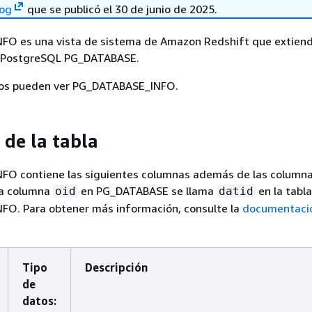
log
que se publicó el 30 de junio de 2025.
O es una vista de sistema de Amazon Redshift que extiende
e PostgreSQL PG_DATABASE.
ios pueden ver PG_DATABASE_INFO.
de la tabla
O contiene las siguientes columnas además de las columna
a columna
en PG_DATABASE se llama
en la tabla
oid
datid
O. Para obtener más información, consulte la
documentaci
Tipo
Descripción
de
datos: