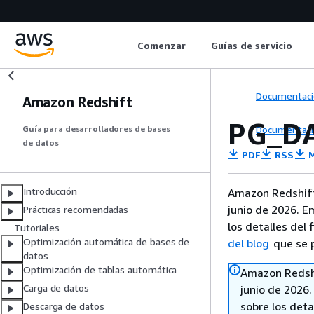
Comenzar
Guías de servicio
Documentaci
Amazon Redshift
PG_D
Documentaci
Guía para desarrolladores de bases
de datos
PDF
RSS
M
Introducción
Amazon Redshift
junio de 2026. E
Prácticas recomendadas
los detalles del 
Tutoriales
Optimización automática de bases de
del blog
que se p
datos
Optimización de tablas automática
Amazon Redshi
Carga de datos
junio de 2026
sobre los deta
Descarga de datos