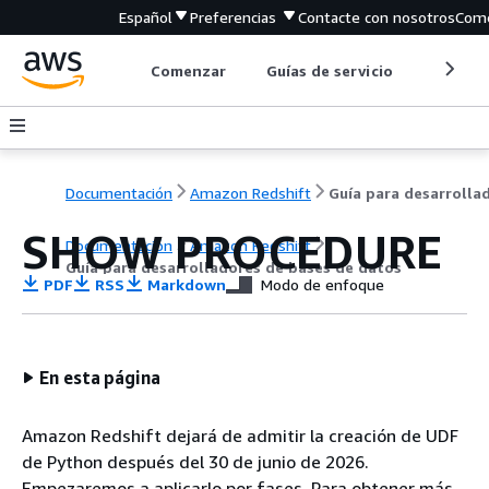
Español
Preferencias
Contacte con nosotros
Come
Comenzar
Guías de servicio
Herrami
Documentación
Amazon Redshift
SHOW PROCEDURE
Documentación
Amazon Redshift
Guía para desarrolladores de bases de datos
PDF
RSS
Markdown
Modo de enfoque
En esta página
Amazon Redshift dejará de admitir la creación de UDF
de Python después del 30 de junio de 2026.
Empezaremos a aplicarlo por fases. Para obtener más