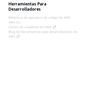
Herramientas Para
Desarrolladores
Biblioteca de ejemplos de código de AWS
AWS CLI
Centro de creadores en AWS
Blog de herramientas para desarrolladores de
AWS
Enlaces Útiles
Descarga del servidor MCP de documentación
de AWS
Inicio de sesión en la consola de AWS
AWS re:Post
Privacidad
Términos del sitio
Preferencias de
cookies
© 2026, Amazon Web Services, Inc o
sus afiliados. Todos los derechos reservados.
Español