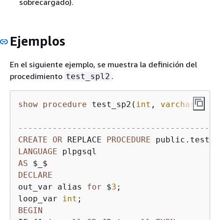
sobrecargado).
Ejemplos
En el siguiente ejemplo, se muestra la definición del
procedimiento
.
test_spl2
show
procedure
 test_sp2(
int
, 
varchar
);

                                        S
-----------------------------------------
CREATE
OR
 REPLACE 
PROCEDURE
 public.test_s
LANGUAGE
AS
DECLARE
out_var alias 
for
 $
3
;

loop_var 
int
BEGIN