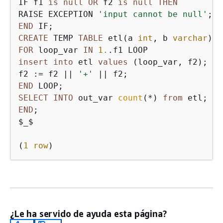
IF f1 
is
null
OR
 f2 
is
null
THEN
RAISE EXCEPTION 
'input cannot be null'
END
CREATE
 TEMP 
TABLE
 etl(a 
int
, b 
varchar
FOR
 loop_var 
IN
1.
insert
into
 etl 
values
 (loop_var, f2);

f2 :
=
 f2 
||
'+'
||
END
SELECT
INTO
 out_var 
count
(
*
) 
from
END
;

$_$

(
1
row
¿Le ha servido de ayuda esta página?