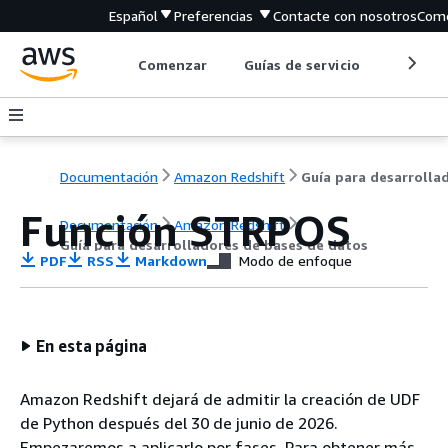
Español
Preferencias
Contacte con nosotros
Come
Comenzar
Guías de servicio
Herrami
Documentación
Amazon Redshift
Función STRPOS
Documentación
Amazon Redshift
Guía para desarrolladores de bases de datos
PDF
RSS
Markdown
Modo de enfoque
En esta página
Amazon Redshift dejará de admitir la creación de UDF
de Python después del 30 de junio de 2026.
Empezaremos a aplicarlo por fases. Para obtener más