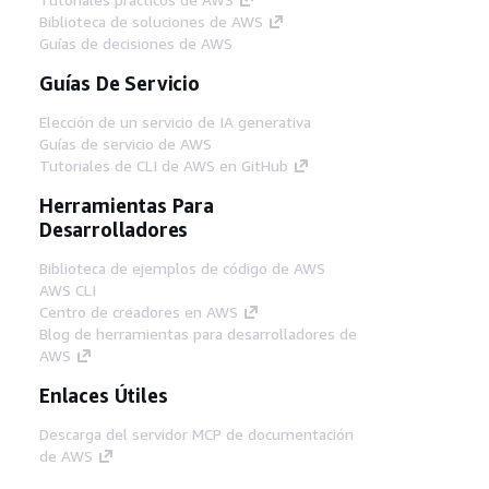
Biblioteca de soluciones de AWS
Guías de decisiones de AWS
Guías De Servicio
Elección de un servicio de IA generativa
Guías de servicio de AWS
Tutoriales de CLI de AWS en GitHub
Herramientas Para
Desarrolladores
Biblioteca de ejemplos de código de AWS
AWS CLI
Centro de creadores en AWS
Blog de herramientas para desarrolladores de
AWS
Enlaces Útiles
Descarga del servidor MCP de documentación
de AWS
Inicio de sesión en la consola de AWS