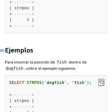
+
--------+
|
 strpos 
|
+
--------+
|
0
|
+
--------+
Ejemplos
Para mostrar la posición de
dentro de
fish
, utilice el ejemplo siguiente.
dogfish
SELECT
 STRPOS(
'dogfish'
, 
'fish'
);
+
--------+
|
 strpos 
|
+
--------+