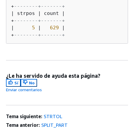
+
--------+-------+
|
 strpos 
|
 count 
|
+
--------+-------+
|
5
|
629
|
+
--------+-------+
¿Le ha servido de ayuda esta página?
Sí
No
Enviar comentarios
Tema siguiente:
STRTOL
Tema anterior:
SPLIT_PART