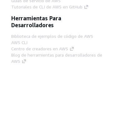
Guías de servicio de AWS
Tutoriales de CLI de AWS en GitHub
Herramientas Para
Desarrolladores
Biblioteca de ejemplos de código de AWS
AWS CLI
Centro de creadores en AWS
Blog de herramientas para desarrolladores de
AWS
Enlaces Útiles
Descarga del servidor MCP de documentación
de AWS
Inicio de sesión en la consola de AWS
AWS re:Post
Privacidad
Términos del sitio
Preferencias de
cookies
© 2026, Amazon Web Services, Inc o
sus afiliados. Todos los derechos reservados.