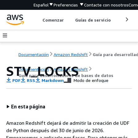
Español
Preferencias
Contacte con nosotros
Come
Comenzar
Guías de servicio
Herrami
Documentación
Amazon Redshift
STV_LOCKS
Documentación
Amazon Redshift
Guía para desarrolladores de bases de datos
PDF
RSS
Markdown
Modo de enfoque
En esta página
Amazon Redshift dejará de admitir la creación de UDF
de Python después del 30 de junio de 2026.
Empezaremos a aplicarlo por fases. Para obtener más