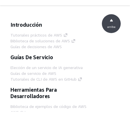
Introducción
arriba
Tutoriales prácticos de AWS
Biblioteca de soluciones de AWS
Guías de decisiones de AWS
Guías De Servicio
Elección de un servicio de IA generativa
Guías de servicio de AWS
Tutoriales de CLI de AWS en GitHub
Herramientas Para
Desarrolladores
Biblioteca de ejemplos de código de AWS
AWS CLI
Centro de creadores en AWS
Blog de herramientas para desarrolladores de
AWS