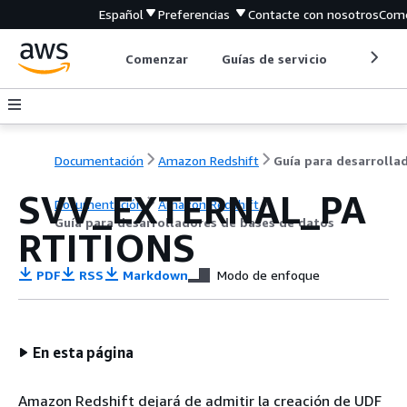
Español
Preferencias
Contacte con nosotros
Come
Comenzar
Guías de servicio
Herrami
Documentación
Amazon Redshift
SVV_EXTERNAL_PA
Documentación
Amazon Redshift
Guía para desarrolladores de bases de datos
RTITIONS
PDF
RSS
Markdown
Modo de enfoque
En esta página
Amazon Redshift dejará de admitir la creación de UDF