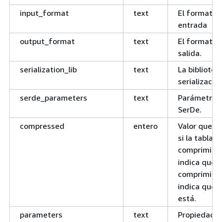
input_format
text
El formato 
entrada
output_format
text
El formato 
salida.
serialization_lib
text
La bibliotec
serialización
serde_parameters
text
Parámetros
SerDe.
compressed
entero
Valor que in
si la tabla e
comprimida
indica que 
comprimida
indica que n
está.
parameters
text
Propiedade