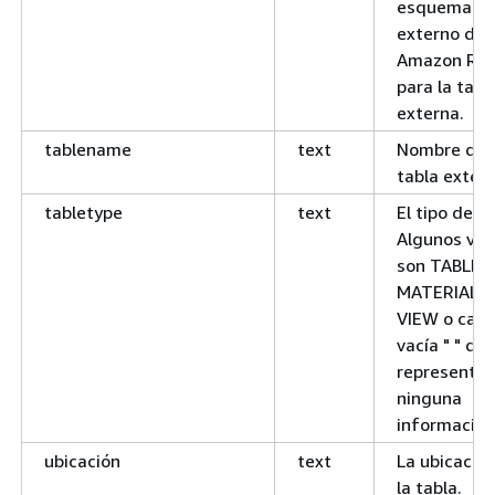
esquema
externo de
Amazon Red
para la tabl
externa.
tablename
text
Nombre de 
tabla extern
tabletype
text
El tipo de ta
Algunos val
son TABLE, 
MATERIALI
VIEW o cad
vacía " " qu
representa
ninguna
información
ubicación
text
La ubicació
la tabla.