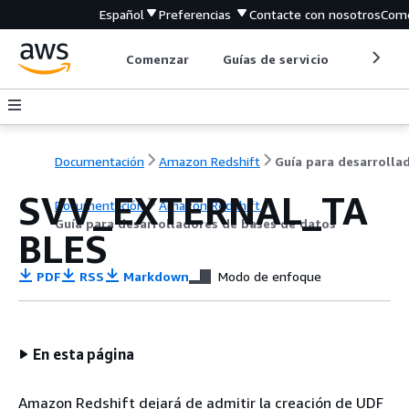
Español
Preferencias
Contacte con nosotros
Come
Comenzar
Guías de servicio
Herrami
Documentación
Amazon Redshift
SVV_EXTERNAL_TA
Documentación
Amazon Redshift
Guía para desarrolladores de bases de datos
BLES
PDF
RSS
Markdown
Modo de enfoque
En esta página
Amazon Redshift dejará de admitir la creación de UDF