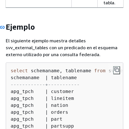
tabla.
Ejemplo
El siguiente ejemplo muestra detalles
svv_external_tables con un predicado en el esquema
externo utilizado por una consulta federada.
select
 schemaname, tablename 
from
 svv_ext
schemaname  
|
------------+-----------
apg_tpch    
|
 customer

apg_tpch    
|
 lineitem

apg_tpch    
|
 nation

apg_tpch    
|
 orders

apg_tpch    
|
 part

apg_tpch    
|
 partsupp
