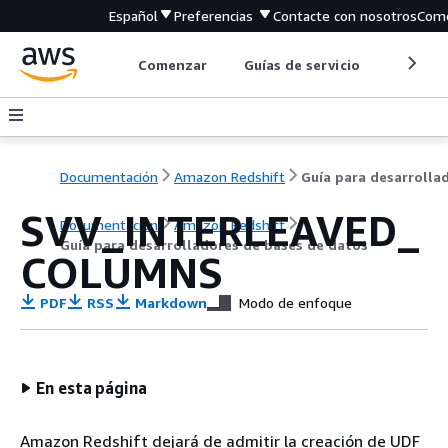
Español
Preferencias
Contacte con nosotros
Come
Comenzar
Guías de servicio
Herrami
Documentación
Amazon Redshift
SVV_INTERLEAVED_
Documentación
Amazon Redshift
Guía para desarrolladores de bases de datos
COLUMNS
PDF
RSS
Markdown
Modo de enfoque
En esta página
Amazon Redshift dejará de admitir la creación de UDF