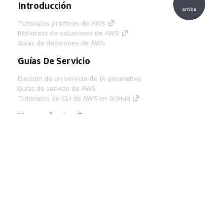
Introducción
arriba
Tutoriales prácticos de AWS
Biblioteca de soluciones de AWS
Guías de decisiones de AWS
Guías De Servicio
Elección de un servicio de IA generativa
Guías de servicio de AWS
Tutoriales de CLI de AWS en GitHub
Herramientas Para
Desarrolladores
Biblioteca de ejemplos de código de AWS
AWS CLI
Centro de creadores en AWS
Blog de herramientas para desarrolladores de
AWS
Enlaces Útiles
Descarga del servidor MCP de documentación