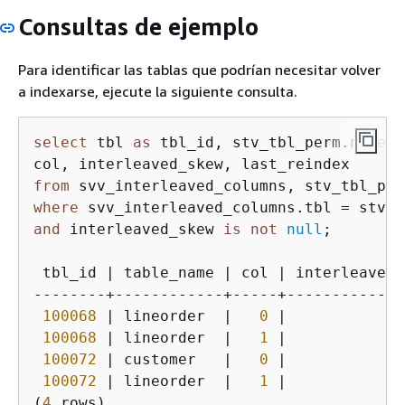
Consultas de ejemplo
Para identificar las tablas que podrían necesitar volver
a indexarse, ejecute la siguiente consulta.
select
 tbl 
as
 tbl_id, stv_tbl_perm.name 
a
from
where
and
 interleaved_skew 
is
not
null
;

 tbl_id | table_name | col | interleaved_
--------+------------+-----+-------------
100068
 | lineorder  |   
0
 |             
100068
 | lineorder  |   
1
 |             
100072
 | customer   |   
0
 |             
100072
 | lineorder  |   
1
 |             
(
4
 rows)