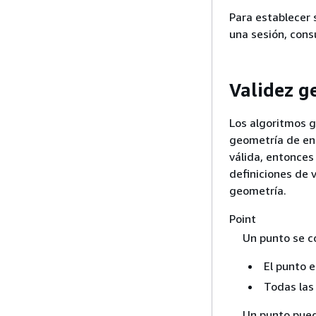
Para establecer 
una sesión, cons
Validez g
Los algoritmos 
geometría de ent
válida, entonces 
definiciones de 
geometría.
Point
Un punto se co
El punto e
Todas las
Un punto pued