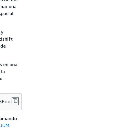
rmar una
spacial
 y
dshift
 de
s en una
 la
ro
BBox(geom) 
=
false
;
 comando
CUUM
.