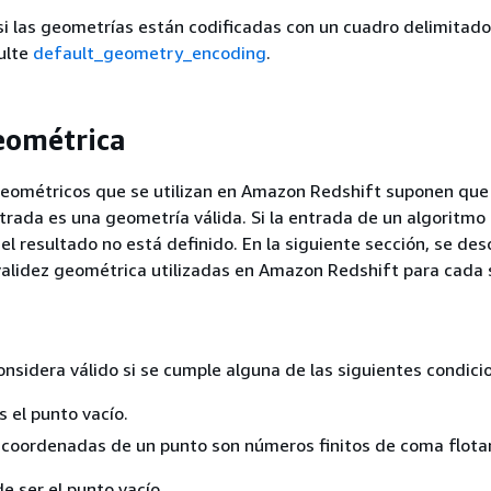
si las geometrías están codificadas con un cuadro delimitad
ulte
default_geometry_encoding
.
eométrica
geométricos que se utilizan en Amazon Redshift suponen que 
rada es una geometría válida. Si la entrada de un algoritmo
el resultado no está definido. En la siguiente sección, se des
validez geométrica utilizadas en Amazon Redshift para cada 
nsidera válido si se cumple alguna de las siguientes condici
s el punto vacío.
 coordenadas de un punto son números finitos de coma flota
e ser el punto vacío.