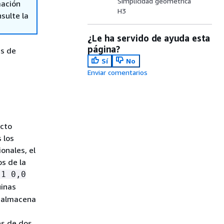
Simplicidad geométrica
mación
H3
sulte la
¿Le ha servido de ayuda esta
página?
es de
Sí
No
Enviar comentarios
ucto
 los
onales, el
s de la
,1 0,0
uinas
y almacena
es de dos