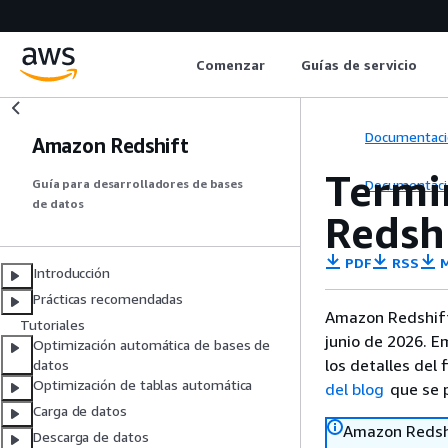
Comenzar
Guías de servicio
Documentaci
Amazon Redshift
Termi
Documentaci
Guía para desarrolladores de bases
de datos
Redsh
PDF
RSS
M
Introducción
Prácticas recomendadas
Amazon Redshift
Tutoriales
junio de 2026. E
Optimización automática de bases de
los detalles del 
datos
Optimización de tablas automática
del blog
que se p
Carga de datos
Amazon Redshi
Descarga de datos