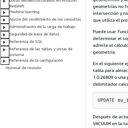
Datos semiestructurados en Amazon
geometrías no f
Redshift
Machine learning
intersección y n
‎‎‎‎Ajuste del rendimiento de las consul‎tas
que utiliza el p
Administración de la carga de trabajo
Puede usar funci
Seguridad de base de datos
determinar el so
Referencia de SQL
admite el cálcul
Referencia de las tablas y vistas de
geometría.
sistema
Referencia de la configuración
En el siguiente 
Historial de revisión
tabla para almace
1.0.26809 o una 
delimitador cal
UPDATE my_
Después de actua
VACUUM en la ta