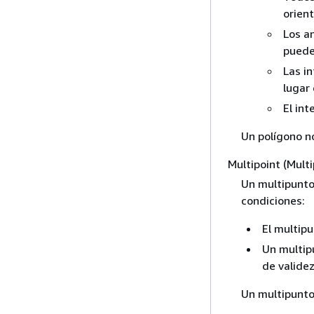
orient
Los an
puede 
Las in
lugar
El int
Un polígono n
Multipoint (Mult
Un multipunto 
condiciones:
El multipu
Un multipu
de validez
Un multipunto