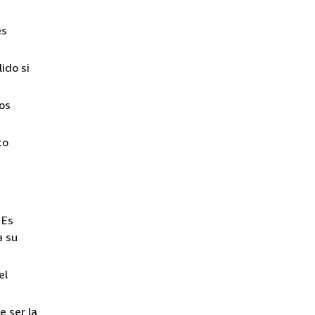
es
ido si
os
to
 Es
a su
el
e ser la