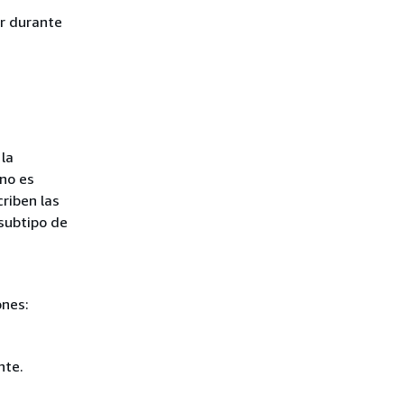
or durante
la
 no es
criben las
subtipo de
ones:
nte.