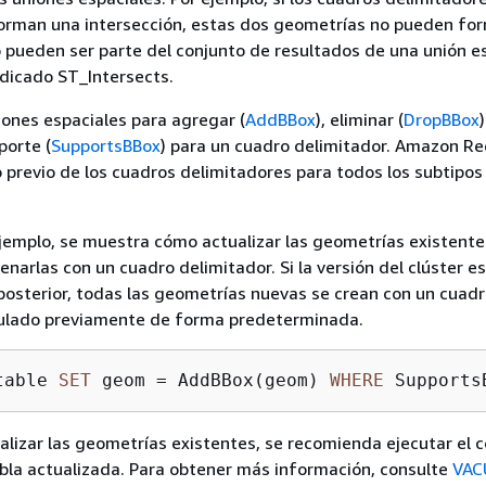
orman una intersección, estas dos geometrías no pueden fo
o pueden ser parte del conjunto de resultados de una unión e
redicado ST_Intersects.
ones espaciales para agregar (
AddBBox
), eliminar (
DropBBox
)
porte (
SupportsBBox
) para un cuadro delimitador. Amazon Re
o previo de los cuadros delimitadores para todos los subtipos
ejemplo, se muestra cómo actualizar las geometrías existente
narlas con un cuadro delimitador. Si la versión del clúster es
posterior, todas las geometrías nuevas se crean con un cuad
culado previamente de forma predeterminada.
table 
SET
 geom 
=
 AddBBox(geom) 
WHERE
 Supports
lizar las geometrías existentes, se recomienda ejecutar el
bla actualizada. Para obtener más información, consulte
VA