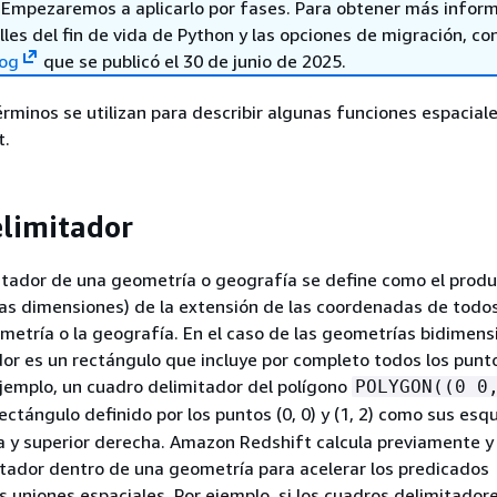
. Empezaremos a aplicarlo por fases. Para obtener más infor
lles del fin de vida de Python y las opciones de migración, con
log
que se publicó el 30 de junio de 2025.
érminos se utilizan para describir algunas funciones espacial
t.
limitador
itador de una geometría o geografía se define como el prod
 las dimensiones) de la extensión de las coordenadas de todos
metría o la geografía. En el caso de las geometrías bidimensi
or es un rectángulo que incluye por completo todos los punto
jemplo, un cuadro delimitador del polígono
POLYGON((0 0
rectángulo definido por los puntos (0, 0) y (1, 2) como sus esq
da y superior derecha. Amazon Redshift calcula previamente 
tador dentro de una geometría para acelerar los predicados
s uniones espaciales. Por ejemplo, si los cuadros delimitador