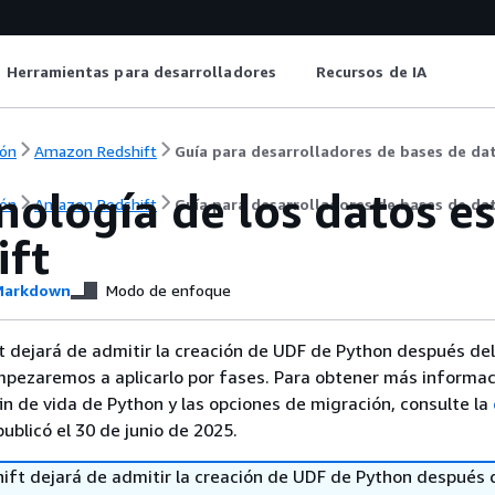
Herramientas para desarrolladores
Recursos de IA
ón
Amazon Redshift
Guía para desarrolladores de bases de da
nología de los datos e
ón
Amazon Redshift
Guía para desarrolladores de bases de da
ift
arkdown
Modo de enfoque
 dejará de admitir la creación de UDF de Python después del
mpezaremos a aplicarlo por fases. Para obtener más informac
fin de vida de Python y las opciones de migración, consulte la
ublicó el 30 de junio de 2025.
ft dejará de admitir la creación de UDF de Python después 