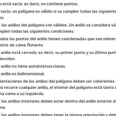
o está vacío; es decir, no contiene puntos.
 vacío, un polígono es válido si se cumplen todas las siguient
es:
los anillos del polígono son válidos. Un anillo se considera vál
mplen todas las siguientes condiciones:
odos los puntos del anillo tienen coordenadas que son númer
initos de coma flotante.
 anillo está cerrado; es decir, su primer punto y su último pun
oinciden.
 anillo no tiene autointersecciones.
 anillo es bidimensional.
ientaciones de los anillos del polígono deben ser coherentes.
 si recorre cualquier anillo, el interior del polígono está tanto 
ha como a su izquierda.
los anillos interiores deben estar dentro del anillo exterior d
ono.
los anillos interiores deben tener la misma orientación y deb