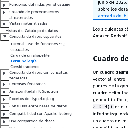
junio de 2026
Funciones definidas por el usuario
sobre los deta
Creación de procedimientos
entrada del b
almacenados
Vistas materializadas
Los siguientes t
Vistas del Catálogo de datos
Amazon Redshif
Consulta de datos espaciales
Tutorial: Uso de funciones SQL
espaciales
Carga de un shapefile
Cuadro de
Terminología
Consideraciones
Un cuadro delim
Consulta de datos con consultas
federadas
vectorial (entre
Permisos federados
puntos de la geo
Amazon Redshift Spectrum
cuadro delimitad
Bocetos de HyperLogLog
geometría. Por e
Consultas entre bases de datos
es el 
2,0 0))
inferior izquier
Compatibilidad con Apache Iceberg
un cuadro delimi
Uso compartido de datos
geométricos y la