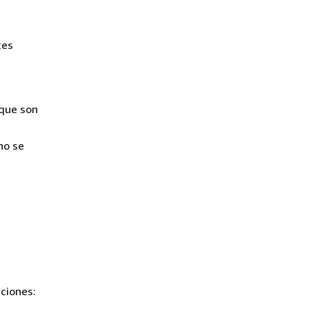
tes
 que son
no se
iciones: