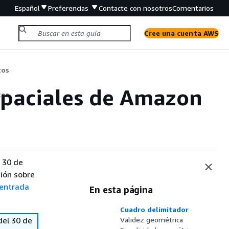
Español
Preferencias
Contacte con nosotros
Comentarios
Cree una cuenta AWS
tos
spaciales de Amazon
tos
 30 de
ión sobre
entrada
En esta página
Cuadro delimitador
del 30 de
Validez geométrica