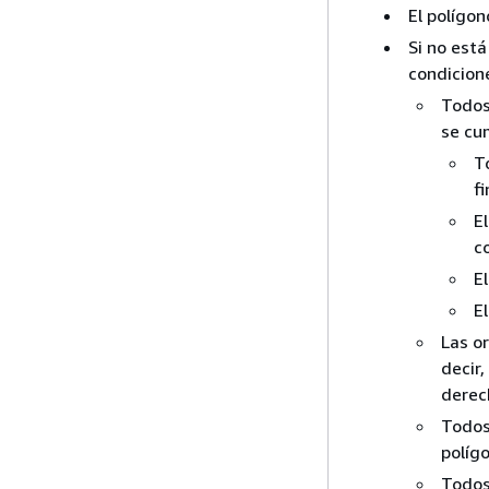
El polígon
Si no está
condicion
Todos 
se cu
T
f
El
c
El
El
Las or
decir,
derec
Todos 
políg
Todos 