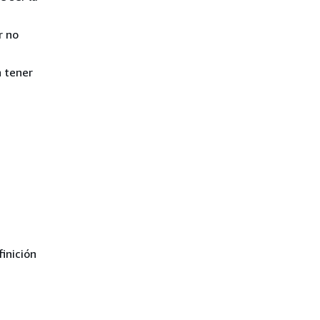
r no
n tener
inición