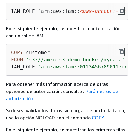
IAM_ROLE 'arn:aws:iam::
<aws-account-id>
:r
En el siguiente ejemplo, se muestra la autenticación
con un rol de IAM.
COPY
FROM
's3://amzn-s3-demo-bucket/mydata'
IAM_ROLE 
'arn:aws:iam::0123456789012:role
Para obtener más información acerca de otras
opciones de autorización, consulte .
Parámetros de
autorización
Si desea validar los datos sin cargar de hecho la tabla,
use la opción NOLOAD con el comando
COPY
.
En el siguiente ejemplo, se muestran las primeras filas