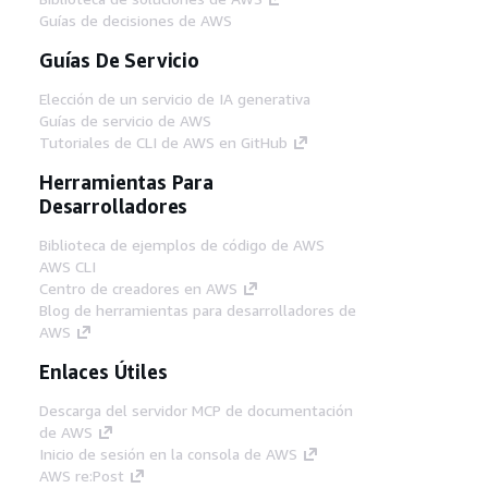
Guías de decisiones de AWS
Guías De Servicio
Elección de un servicio de IA generativa
Guías de servicio de AWS
Tutoriales de CLI de AWS en GitHub
Herramientas Para
Desarrolladores
Biblioteca de ejemplos de código de AWS
AWS CLI
Centro de creadores en AWS
Blog de herramientas para desarrolladores de
AWS
Enlaces Útiles
Descarga del servidor MCP de documentación
de AWS
Inicio de sesión en la consola de AWS
AWS re:Post