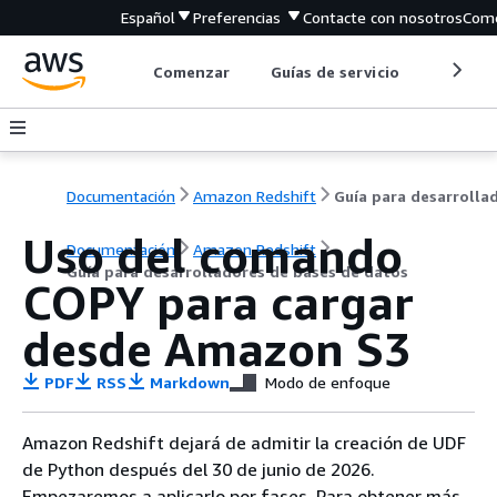
Español
Preferencias
Contacte con nosotros
Come
Comenzar
Guías de servicio
Herrami
Documentación
Amazon Redshift
Uso del comando
Documentación
Amazon Redshift
Guía para desarrolladores de bases de datos
COPY para cargar
desde Amazon S3
PDF
RSS
Markdown
Modo de enfoque
Amazon Redshift dejará de admitir la creación de UDF
de Python después del 30 de junio de 2026.
Empezaremos a aplicarlo por fases. Para obtener más