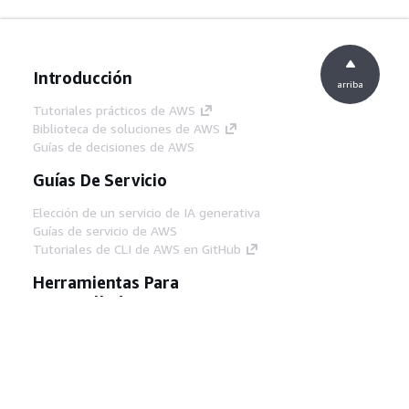
Introducción
arriba
Tutoriales prácticos de AWS
Biblioteca de soluciones de AWS
Guías de decisiones de AWS
Guías De Servicio
Elección de un servicio de IA generativa
Guías de servicio de AWS
Tutoriales de CLI de AWS en GitHub
Herramientas Para
Desarrolladores
Biblioteca de ejemplos de código de AWS
AWS CLI
Centro de creadores en AWS
Blog de herramientas para desarrolladores de
AWS