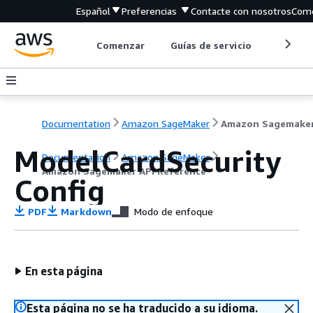
Español
Preferencias
Contacte con nosotros
Come
Comenzar
Guías de servicio
Herrami
Documentation
Amazon SageMaker
ModelCardSecurity
Documentation
Amazon SageMaker
Amazon Sagemaker API Reference
Config
PDF
Markdown
Modo de enfoque
En esta página
Esta página no se ha traducido a su idioma.