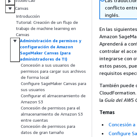
Las traduccio
Studio Lab
conflicto entre
Canvas
inglés.
Introducción
Tutorial: Creación de un flujo de
trabajo de machine learning en
En las siguiente
Canvas
Amazon SageMake
Administración de permisos y
Aprenderá a conf
configuración de Amazon
controlar el acc
SageMaker Canvas (para
integrarse con o
administradores de TI)
Concesión a sus usuarios de
estos pasos, pue
permisos para cargar sus archivos
requisitos espec
de forma local
Configure SageMaker Canvas para
También puede c
sus usuarios
CloudFormation.
Configurar el almacenamiento de
la
Guía del AWS 
Amazon S3
Concesión de permisos para el
Temas
almacenamiento de Amazon S3
entre cuentas
Concesión a 
Concesión de permisos para
datos de gran tamaño
Configure S