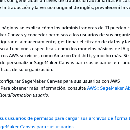
nes son generadas a través de traducción automática. En ca
 la traducción y la version original de inglés, prevalecerá la v
s páginas se explica cómo los administradores de TI pueden c
r Canvas y conceder permisos a los usuarios de sus organiz
igurar el almacenamiento, gestionar el cifrado de datos y la
eso a funciones específicas, como los modelos básicos de IA g
tros AWS servicios, como Amazon Redshift, y mucho más. Si 
de personalizar SageMaker Canvas para sus usuarios en func
íficos de su organización.
onfigurar SageMaker Canvas para sus usuarios con AWS
 Para obtener más información, consulte
AWS:: SageMaker AI:
CloudFormation usuario
.
sus usuarios de permisos para cargar sus archivos de forma l
ageMaker Canvas para sus usuarios