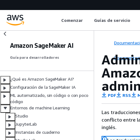
Comenzar
Guías de servicio
Documentaci
Amazon SageMaker AI
Admin
Documentaci
Guía para desarrolladores
Amazo
¿Qué es Amazon SageMaker AI?
admin
Configuración de la SageMaker IA
PDF
RSS
M
ML automatizado, sin código o con poco
código
Entornos de machine Learning
Las traducciones
Studio
conflicto entre l
JupyterLab
inglés.
Instancias de cuaderno