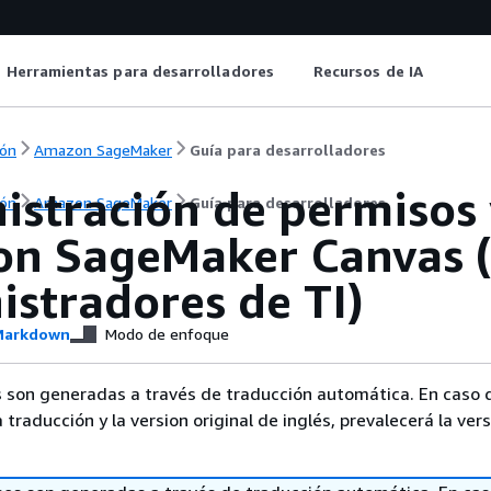
Herramientas para desarrolladores
Recursos de IA
ón
Amazon SageMaker
Guía para desarrolladores
istración de permisos 
ón
Amazon SageMaker
Guía para desarrolladores
n SageMaker Canvas 
istradores de TI)
arkdown
Modo de enfoque
 son generadas a través de traducción automática. En caso 
a traducción y la version original de inglés, prevalecerá la ver