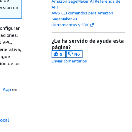
so de
Amazon SageMaker AI Referencia de
ersion en
API
AWS CLI comandos para Amazon
SageMaker AI
Herramientas y SDK
onfigurar
aciones.
¿Le ha servido de ayuda esta
s VPC,
página?
enerativa,
Sí
No
sigue
Enviar comentarios
ión de los
 :App
en
ocal