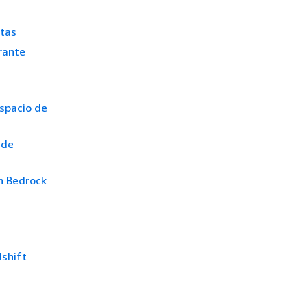
ntas
rante
espacio de
 de
n Bedrock
dshift