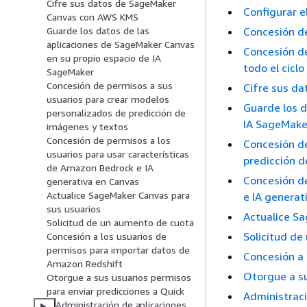
Cifre sus datos de SageMaker
Configurar 
Canvas con AWS KMS
Concesión d
Guarde los datos de las
aplicaciones de SageMaker Canvas
Concesión de
en su propio espacio de IA
todo el cicl
SageMaker
Concesión de permisos a sus
Cifre sus d
usuarios para crear modelos
Guarde los d
personalizados de predicción de
IA SageMake
imágenes y textos
Concesión de permisos a los
Concesión de
usuarios para usar características
predicción d
de Amazon Bedrock e IA
Concesión de
generativa en Canvas
Actualice SageMaker Canvas para
e IA generat
sus usuarios
Actualice S
Solicitud de un aumento de cuota
Solicitud de
Concesión a los usuarios de
permisos para importar datos de
Concesión a 
Amazon Redshift
Otorgue a su
Otorgue a sus usuarios permisos
para enviar predicciones a Quick
Administraci
Administración de aplicaciones