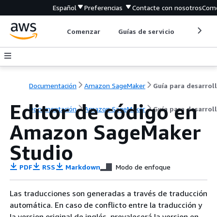
Español
Preferencias
Contacte con nosotros
Come
Comenzar
Guías de servicio
Herrami
Documentación
Amazon SageMaker
Editor de código en
Documentación
Amazon SageMaker
Guía para desarrol
Amazon SageMaker
Studio
PDF
RSS
Markdown
Modo de enfoque
Las traducciones son generadas a través de traducción
automática. En caso de conflicto entre la traducción y
la version original de inglés, prevalecerá la version en