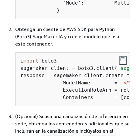
              'Mode':         'MultiMod
            }
Obtenga un cliente de AWS SDK para Python
(Boto3) SageMaker IA y cree el modelo que usa
este contenedor.
import
 boto3

sagemaker_client = boto3.client(
'sagem
response = sagemaker_client.create_mode
              ModelName        = 
'<MOD
              ExecutionRoleArn = role,

              Containers       = [cont
(Opcional) Si usa una canalización de inferencia en
serie, obtenga los contenedores adicionales que se
incluirán en la canalización e inclúyalos en el