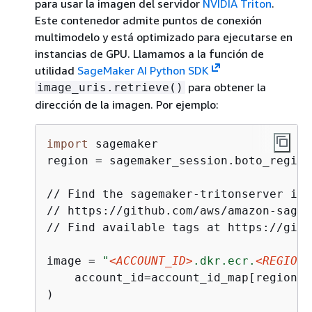
para usar la imagen del servidor
NVIDIA Triton
.
Este contenedor admite puntos de conexión
multimodelo y está optimizado para ejecutarse en
instancias de GPU. Llamamos a la función de
utilidad
SageMaker AI Python SDK
para obtener la
image_uris.retrieve()
dirección de la imagen. Por ejemplo:
import
 sagemaker

region = sagemaker_session.boto_region
// Find the sagemaker-tritonserver ima
// https://github.com/aws/amazon-sagem
// Find available tags at https://gith
image = 
"
<ACCOUNT_ID>
.dkr.ecr.
<REGION_
    account_id=account_id_map[region],
)
