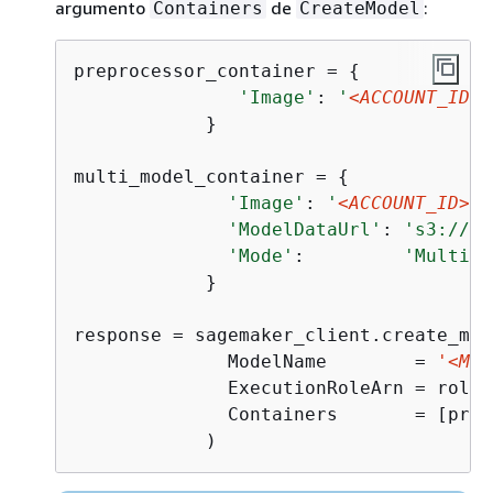
argumento
de
:
Containers
CreateModel
preprocessor_container = 
{
'Image'
: 
'
<ACCOUNT_ID>
.
            }

multi_model_container = 
{
'Image'
: 
'
<ACCOUNT_ID>
.d
'ModelDataUrl'
: 
's3://
<B
'Mode'
:         
'MultiMo
            }

response = sagemaker_client.create_mode
              ModelName        = 
'<MOD
              ExecutionRoleArn = role,

              Containers       = [prep
            )