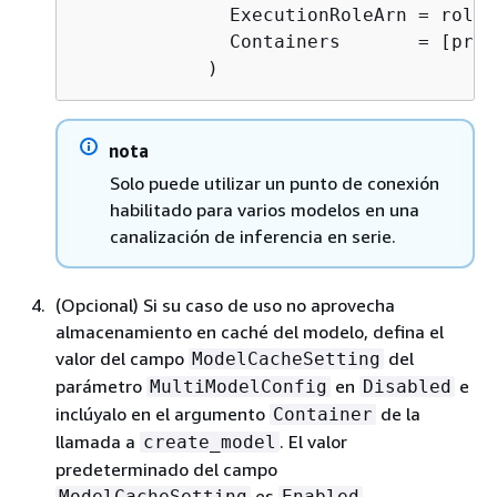
              ExecutionRoleArn = role,

              Containers       = [prep
            )
nota
Solo puede utilizar un punto de conexión
habilitado para varios modelos en una
canalización de inferencia en serie.
(Opcional) Si su caso de uso no aprovecha
almacenamiento en caché del modelo, defina el
valor del campo
del
ModelCacheSetting
parámetro
en
e
MultiModelConfig
Disabled
inclúyalo en el argumento
de la
Container
llamada a
. El valor
create_model
predeterminado del campo
es
.
ModelCacheSetting
Enabled