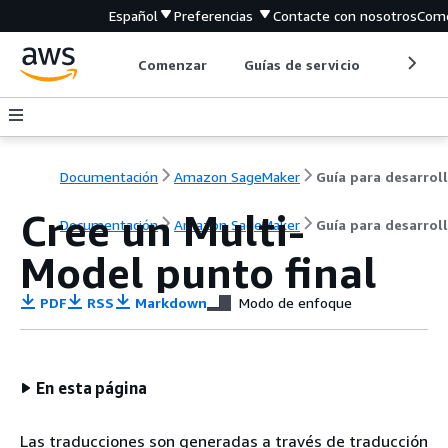
Español
Preferencias
Contacte con nosotros
Come
Comenzar
Guías de servicio
Herrami
Documentación
Amazon SageMaker
Cree un Multi-
Documentación
Amazon SageMaker
Guía para desarrol
Model punto final
PDF
RSS
Markdown
Modo de enfoque
En esta página
Las traducciones son generadas a través de traducción