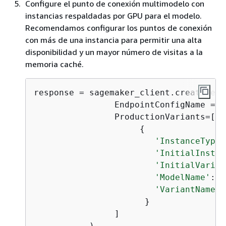
Configure el punto de conexión multimodelo con
instancias respaldadas por GPU para el modelo.
Recomendamos configurar los puntos de conexión
con más de una instancia para permitir una alta
disponibilidad y un mayor número de visitas a la
memoria caché.
response = sagemaker_client.create_end
                EndpointConfigName = 
'
                ProductionVariants=[

{
'InstanceType'
'InitialInstan
'InitialVarian
'ModelName'
:  
'VariantName'
:
                      }

                ]

           )