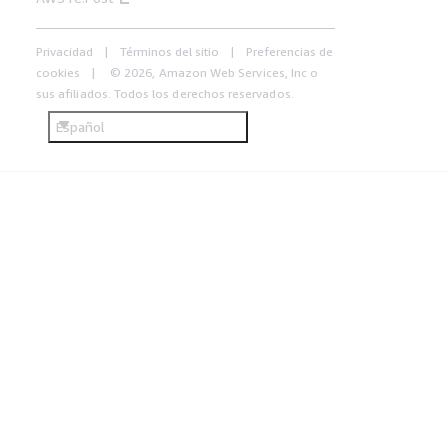
Privacidad
Términos del sitio
Preferencias de
cookies
© 2026, Amazon Web Services, Inc o
sus afiliados. Todos los derechos reservados.
Español