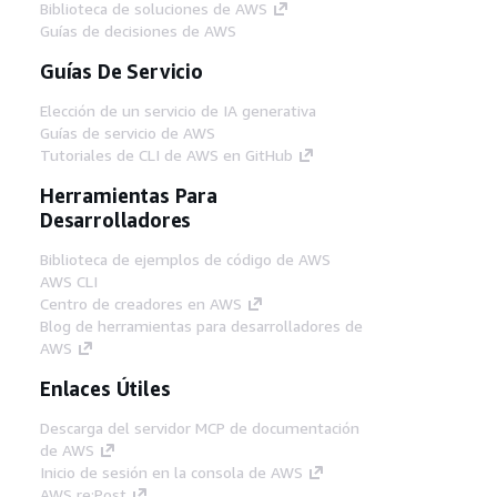
Biblioteca de soluciones de AWS
Guías de decisiones de AWS
Guías De Servicio
Elección de un servicio de IA generativa
Guías de servicio de AWS
Tutoriales de CLI de AWS en GitHub
Herramientas Para
Desarrolladores
Biblioteca de ejemplos de código de AWS
AWS CLI
Centro de creadores en AWS
Blog de herramientas para desarrolladores de
AWS
Enlaces Útiles
Descarga del servidor MCP de documentación
de AWS
Inicio de sesión en la consola de AWS
AWS re:Post