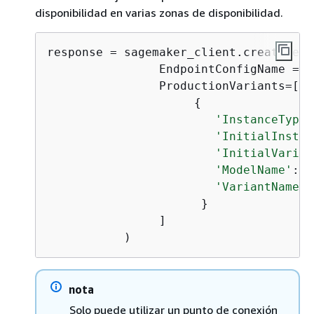
disponibilidad en varias zonas de disponibilidad.
response = sagemaker_client.create_end
                EndpointConfigName = 
'
                ProductionVariants=[

{
'InstanceType'
'InitialInstan
'InitialVarian
'ModelName'
:  
'VariantName'
:
                      }

                ]

           )
nota
Solo puede utilizar un punto de conexión