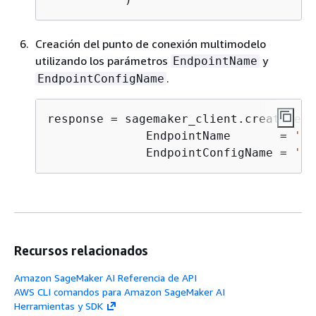
Creación del punto de conexión multimodelo
utilizando los parámetros
y
EndpointName
.
EndpointConfigName
response = sagemaker_client.create_end
              EndpointName       = 
'<E
              EndpointConfigName = 
'<E
Recursos relacionados
Amazon SageMaker AI Referencia de API
AWS CLI comandos para Amazon SageMaker AI
Herramientas y SDK