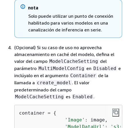
nota
Solo puede utilizar un punto de conexión
habilitado para varios modelos en una
canalización de inferencia en serie.
(Opcional) Si su caso de uso no aprovecha
almacenamiento en caché del modelo, defina el
valor del campo
del
ModelCacheSetting
parámetro
en
e
MultiModelConfig
Disabled
inclúyalo en el argumento
de la
Container
llamada a
. El valor
create_model
predeterminado del campo
es
.
ModelCacheSetting
Enabled
container = 
{
'Image'
: image, 

'ModelDataUrl'
: 
's3://