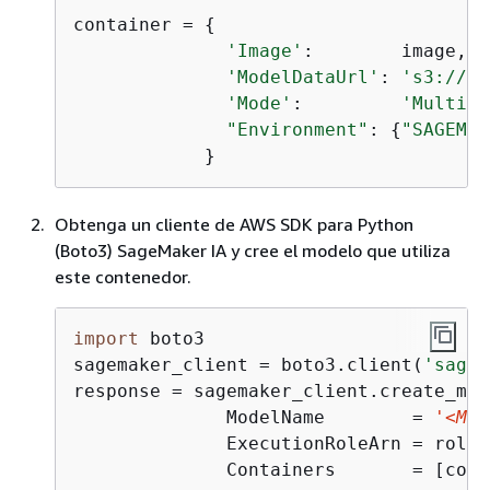
container = 
{
'Image'
:        image,

'ModelDataUrl'
: 
's3://
<B
'Mode'
:         
'MultiMo
"Environment"
: 
{
"SAGEMAK
Obtenga un cliente de AWS SDK para Python
(Boto3) SageMaker IA y cree el modelo que utiliza
este contenedor.
import
 boto3

sagemaker_client = boto3.client(
'sagem
response = sagemaker_client.create_mode
              ModelName        = 
'<MOD
              ExecutionRoleArn = role,

              Containers       = [cont