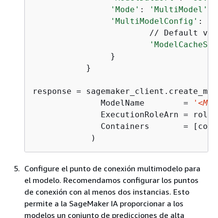
'Mode'
: 
'MultiModel'
'MultiModelConfig'
: 
{
                        // Default val
'ModelCacheSet
                }

           }

response = sagemaker_client.create_mode
              ModelName        = 
'<MOD
              ExecutionRoleArn = role,

              Containers       = [cont
            )
Configure el punto de conexión multimodelo para
el modelo. Recomendamos configurar los puntos
de conexión con al menos dos instancias. Esto
permite a la SageMaker IA proporcionar a los
modelos un conjunto de predicciones de alta