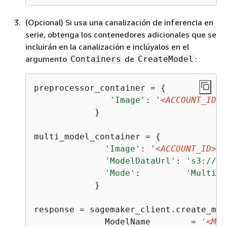
(Opcional) Si usa una canalización de inferencia en
serie, obtenga los contenedores adicionales que se
incluirán en la canalización e inclúyalos en el
argumento
de
:
Containers
CreateModel
preprocessor_container = 
{
'Image'
: 
'
<ACCOUNT_ID>
.
            }

multi_model_container = 
{
'Image'
: 
'
<ACCOUNT_ID>
.d
'ModelDataUrl'
: 
's3://
<B
'Mode'
:         
'MultiMo
            }

response = sagemaker_client.create_mode
              ModelName        = 
'<MOD