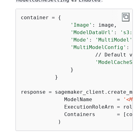
container = 
{
'Image'
: image, 

'ModelDataUrl'
: 
's3://
'Mode'
: 
'MultiModel'
'MultiModelConfig'
: 
{
                        // Default val
'ModelCacheSet
                }

           }

response = sagemaker_client.create_mode
              ModelName        = 
'<MOD
              ExecutionRoleArn = role,

              Containers       = [cont
            )