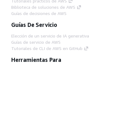
Tutoriales prácticos de AWS
Biblioteca de soluciones de AWS
Guías de decisiones de AWS
Guías De Servicio
Elección de un servicio de IA generativa
Guías de servicio de AWS
Tutoriales de CLI de AWS en GitHub
Herramientas Para
Desarrolladores
Biblioteca de ejemplos de código de AWS
AWS CLI
Centro de creadores en AWS
Blog de herramientas para desarrolladores de
AWS
Enlaces Útiles
Descarga del servidor MCP de documentación
de AWS
Inicio de sesión en la consola de AWS