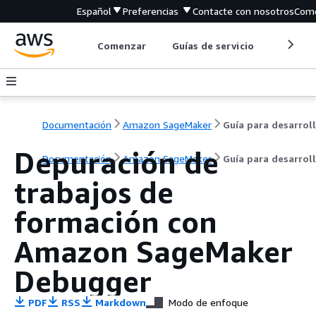
Español
Preferencias
Contacte con nosotros
Come
Comenzar
Guías de servicio
Herrami
Documentación
Amazon SageMaker
Depuración de
Documentación
Amazon SageMaker
Guía para desarrol
trabajos de
formación con
Amazon SageMaker
Debugger
PDF
RSS
Markdown
Modo de enfoque