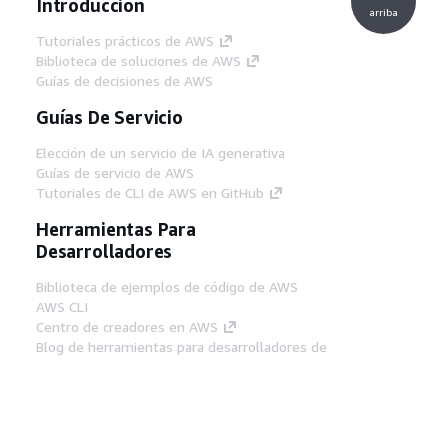
Introducción
arriba
Tutoriales prácticos de AWS
Biblioteca de soluciones de AWS
Guías de decisiones de AWS
Guías De Servicio
Elección de un servicio de IA generativa
Guías de servicio de AWS
Tutoriales de CLI de AWS en GitHub
Herramientas Para
Desarrolladores
Biblioteca de ejemplos de código de AWS
AWS CLI
Centro de creadores en AWS
Blog de herramientas para desarrolladores de
AWS
Enlaces Útiles
Descarga del servidor MCP de documentación