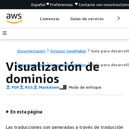
Español
Preferencias
Contacte con nosotros
Come
Comenzar
Guías de servicio
Herrami
Documentación
Amazon SageMaker
Visualización de
Documentación
Amazon SageMaker
Guía para desarrol
dominios
PDF
RSS
Markdown
Modo de enfoque
En esta página
Las traducciones son generadas a través de traducción