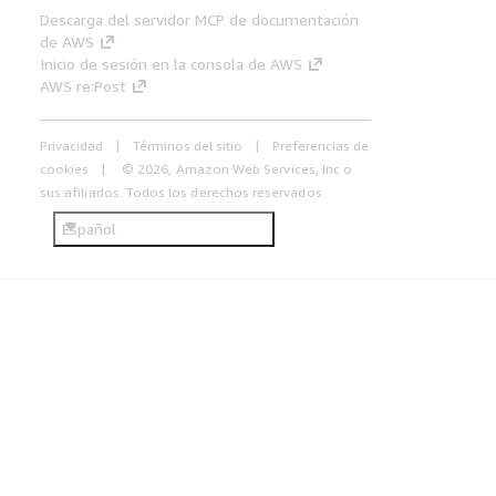
Descarga del servidor MCP de documentación
de AWS
Inicio de sesión en la consola de AWS
AWS re:Post
Privacidad
Términos del sitio
Preferencias de
cookies
© 2026, Amazon Web Services, Inc o
sus afiliados. Todos los derechos reservados.
Español