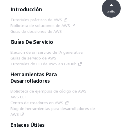
Introducción
arriba
Tutoriales prácticos de AWS
Biblioteca de soluciones de AWS
Guías de decisiones de AWS
Guías De Servicio
Elección de un servicio de IA generativa
Guías de servicio de AWS
Tutoriales de CLI de AWS en GitHub
Herramientas Para
Desarrolladores
Biblioteca de ejemplos de código de AWS
AWS CLI
Centro de creadores en AWS
Blog de herramientas para desarrolladores de
AWS
Enlaces Útiles