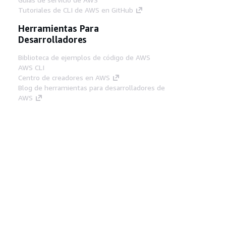
Tutoriales de CLI de AWS en GitHub
Herramientas Para
Desarrolladores
Biblioteca de ejemplos de código de AWS
AWS CLI
Centro de creadores en AWS
Blog de herramientas para desarrolladores de
AWS
Enlaces Útiles
Descarga del servidor MCP de documentación
de AWS
Inicio de sesión en la consola de AWS
AWS re:Post
Privacidad
Términos del sitio
Preferencias de
cookies
© 2026, Amazon Web Services, Inc o
sus afiliados. Todos los derechos reservados.