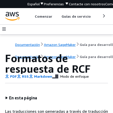
Español
Preferencias
Contacte con nosotros
Come
Comenzar
Guías de servicio
Herrami
Documentación
Amazon SageMaker
Formatos de
Documentación
Amazon SageMaker
Guía para desarrol
respuesta de RCF
PDF
RSS
Markdown
Modo de enfoque
En esta página
Las traducciones son generadas a través de traducción