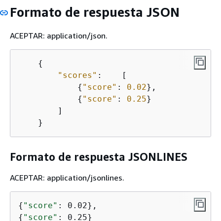
Formato de respuesta JSON
ACEPTAR: application/json.
{
"scores"
:    [                   
{
"score"
: 
0.02
},             
{
"score"
: 
0.25
}              
        ]                                
    }
Formato de respuesta JSONLINES
ACEPTAR: application/jsonlines.
{
"score"
{
"score"
: 0.25}