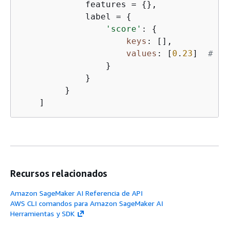
             features = 
{
},              
             label = 
{
'score'
: 
{
keys
: [],           
values
: [
0
.
23
]  
# fl
                 }                       
             }                           
         }                               
    ]
Recursos relacionados
Amazon SageMaker AI Referencia de API
AWS CLI comandos para Amazon SageMaker AI
Herramientas y SDK