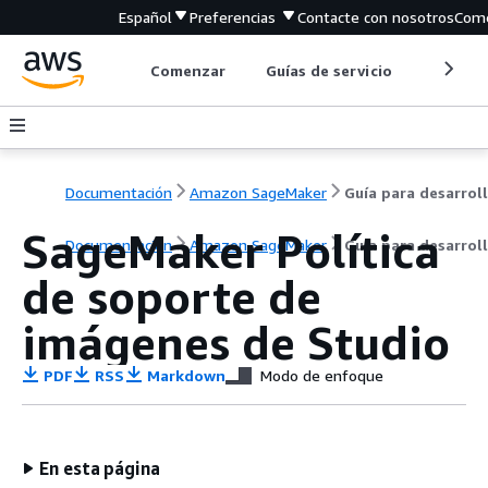
Español
Preferencias
Contacte con nosotros
Come
Comenzar
Guías de servicio
Herrami
Documentación
Amazon SageMaker
SageMaker Política
Documentación
Amazon SageMaker
Guía para desarrol
de soporte de
imágenes de Studio
PDF
RSS
Markdown
Modo de enfoque
En esta página